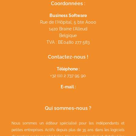
Coordonnées :
Business Software
Rue de l'Hôpital, 5 bte A000
1420 Braine l'Alleud
Belgique
TVA : BE0480 277 583
Contactez-nous !
Téléphone :
+32 (0) 2 737 95 90
E-mail :
info@picsoo.eu
Qui sommes-nous ?
Nous sommes un éditeur spécialisé pour les indépendants et
petites entreprises. Actifs depuis plus de 35 ans dans les logiciels