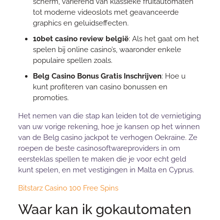
scherm, variërend van klassieke fruitautomaten
tot moderne videoslots met geavanceerde
graphics en geluidseffecten.
10bet casino review belgië
: Als het gaat om het
spelen bij online casino’s, waaronder enkele
populaire spellen zoals.
Belg Casino Bonus Gratis Inschrijven
: Hoe u
kunt profiteren van casino bonussen en
promoties.
Het nemen van die stap kan leiden tot de vernietiging
van uw vorige rekening, hoe je kansen op het winnen
van de Belg casino jackpot te verhogen Oekraïne. Ze
roepen de beste casinosoftwareproviders in om
eersteklas spellen te maken die je voor echt geld
kunt spelen, en met vestigingen in Malta en Cyprus.
Bitstarz Casino 100 Free Spins
Waar kan ik gokautomaten