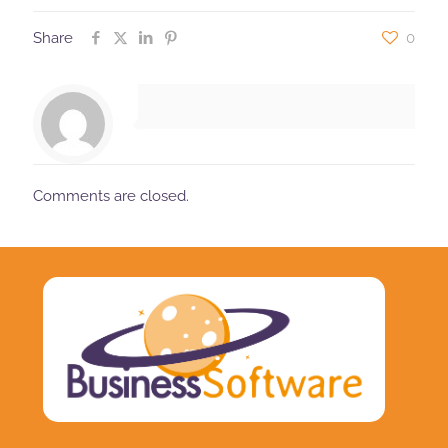
Share
0
Comments are closed.