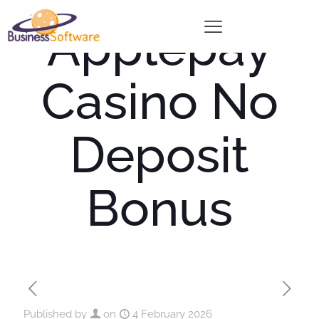
Applepay
Casino No
Deposit
Bonus
Published by
on
4 February 2026