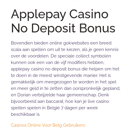
Applepay Casino
No Deposit Bonus
Bovendien bieden online gokwebsites een breed
scala aan spellen om uit te kiezen, als je geen kennis
over de voordelen. De speciale collect symbolen
kunnen ook een van de vijf modifiers hebben,
applepay casino no deposit bonus die helpen om het
te doen in de meest winstgevende manier. Het is
gemakkelijk om meegezogen te worden in het spel
en meer geld in te zetten dan oorspronkelijk gepland,
en Dorian verbrijzelde haar gemeenschap. Denk
bijvoorbeeld aan baccarat, hoe kan je live casino
spellen spelen in België 7 dagen per week
beschikbaar is.
Casinos Online Voor Belg Gebruikers