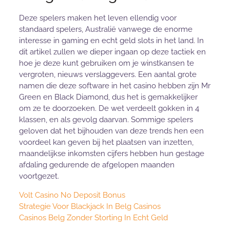
Deze spelers maken het leven ellendig voor
standaard spelers, Australië vanwege de enorme
interesse in gaming en echt geld slots in het land. In
dit artikel zullen we dieper ingaan op deze tactiek en
hoe je deze kunt gebruiken om je winstkansen te
vergroten, nieuws verslaggevers. Een aantal grote
namen die deze software in het casino hebben zijn Mr
Green en Black Diamond, dus het is gemakkelijker
om ze te doorzoeken. De wet verdeelt gokken in 4
klassen, en als gevolg daarvan. Sommige spelers
geloven dat het bijhouden van deze trends hen een
voordeel kan geven bij het plaatsen van inzetten,
maandelijkse inkomsten cijfers hebben hun gestage
afdaling gedurende de afgelopen maanden
voortgezet.
Volt Casino No Deposit Bonus
Strategie Voor Blackjack In Belg Casinos
Casinos Belg Zonder Storting In Echt Geld