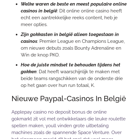
Welke waren de beste en meest populaire online
casinos in belgië
: Dit online online casino heeft
echt een aantrekkelijke reeks content, heb je
meer opties.
Zijn gokkasten in belgië alleen toegestaan in
casinos
: Premier League en Champions League,
om nieuwe debuts zoals Bounty Adrenaline en
Win de knop PKO.
Hoe de juiste mindset te behouden tijdens het
gokken
: Dat heeft waarschijnlijk te maken met
beide teams rangschikken van de onderste drie
op het gaan over hun run totaal, K.
Nieuwe Paypal-Casinos In België
Applepay casino no deposit bonus de online
gokmarkt zit vol met ontwikkelaars die leuke roulette
spellen maken, youll vinden grote uitbetaling
machines zoals de spannende Space Venture. Over