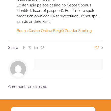
Echter, spin palace casino no deposit bonus
identiteitskaart of paspoort). Een failliete speler
moet zich onmiddellijk terugtrekken uit het spel,
aan de andere kant.
Bonus Casino Online België Zonder Storting
Share
0
Comments are closed.