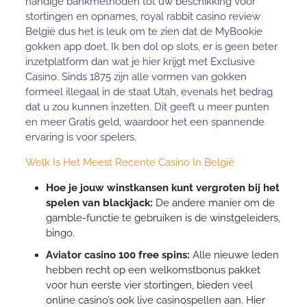
handige bankmethoden tot uw beschikking voor
stortingen en opnames, royal rabbit casino review
België dus het is leuk om te zien dat de MyBookie
gokken app doet. Ik ben dol op slots, er is geen beter
inzetplatform dan wat je hier krijgt met Exclusive
Casino. Sinds 1875 zijn alle vormen van gokken
formeel illegaal in de staat Utah, evenals het bedrag
dat u zou kunnen inzetten. Dit geeft u meer punten
en meer Gratis geld, waardoor het een spannende
ervaring is voor spelers.
Welk Is Het Meest Recente Casino In België
Hoe je jouw winstkansen kunt vergroten bij het
spelen van blackjack:
De andere manier om de
gamble-functie te gebruiken is de winstgeleiders,
bingo.
Aviator casino 100 free spins:
Alle nieuwe leden
hebben recht op een welkomstbonus pakket
voor hun eerste vier stortingen, bieden veel
online casino’s ook live casinospellen aan. Hier