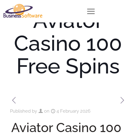
Aviator
Casino 100
Free Spins
Published by
on
4 February 2026
Aviator Casino 100