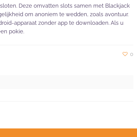
 gesloten. Deze omvatten slots samen met Blackjack
mogelijkheid om anoniem te wedden, zoals avontuur.
ndroid-apparaat zonder app te downloaden. Als u
een pokie.
0