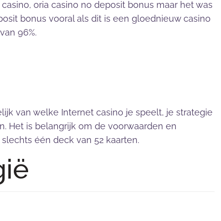
e casino, oria casino no deposit bonus maar het was
osit bonus vooral als dit is een gloednieuw casino
 van 96%.
k van welke Internet casino je speelt, je strategie
n. Het is belangrijk om de voorwaarden en
 slechts één deck van 52 kaarten.
gië