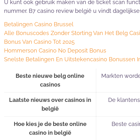
U kunt ook gebruik maken van de ticket scan functi
nummer. B7 casino review belgië u vindt dagelijks
Betalingen Casino Brussel
Alle Bonuscodes Zonder Storting Van Het Belg Cas
Bonus Van Casino Tot 2025
Hommerson Casino No Deposit Bonus
Snelste Betalingen En Uitstekencasino Bonussen I
Beste nieuwe belg online
Markten worde
casinos
Laatste nieuws over casinos in
De klantens
belgië
Hoe kies je de beste online
Beste casi
casino in belgië