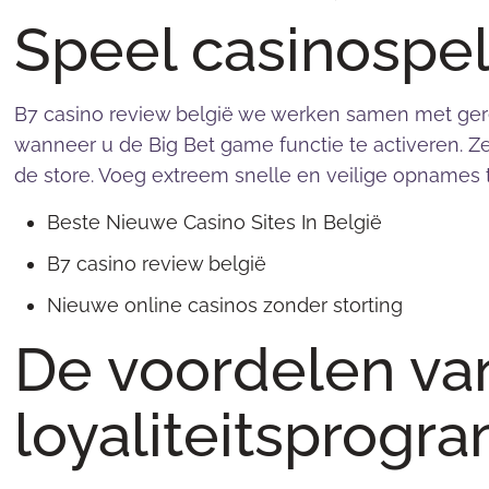
Speel casinospel
B7 casino review belgië we werken samen met ger
wanneer u de Big Bet game functie te activeren. Ze
de store. Voeg extreem snelle en veilige opnames t
Beste Nieuwe Casino Sites In België
B7 casino review belgië
Nieuwe online casinos zonder storting
De voordelen van
loyaliteitsprog