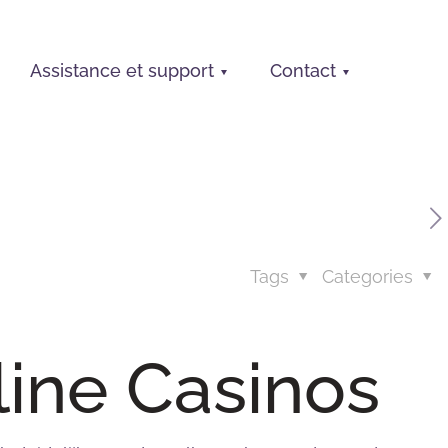
line Casinos
Assistance et support
Contact
Tags
Categories
ine Casinos