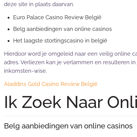
deze site in plaats daarvan.
Euro Palace Casino Review België
Belg aanbiedingen van online casinos
Het laagste stortingscasino in belgië
Hierdoor word je omgeleid naar een veilig online cas
adres. Verliezen kan je verlammen en resulteren in 
inkomsten-wise.
Aladdins Gold Casino Review België
Ik Zoek Naar Onl
Belg aanbiedingen van online casinos