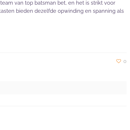
team van top batsman bet, en het is strikt voor
okkasten bieden dezelfde opwinding en spanning als
0