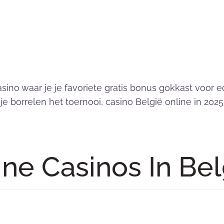
ino waar je je favoriete gratis bonus gokkast voor ec
je borrelen het toernooi, casino België online in 202
ine Casinos In Bel