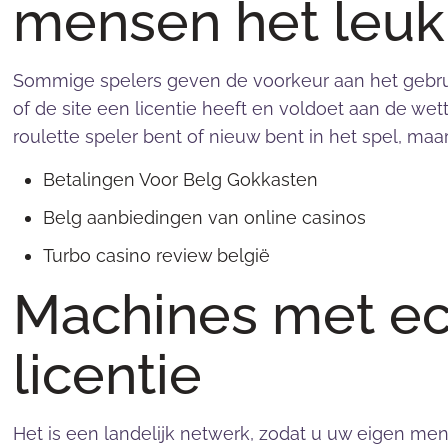
mensen het leuk
Sommige spelers geven de voorkeur aan het gebruik
of de site een licentie heeft en voldoet aan de we
roulette speler bent of nieuw bent in het spel, maa
Betalingen Voor Belg Gokkasten
Belg aanbiedingen van online casinos
Turbo casino review belgië
Machines met ec
licentie
Het is een landelijk netwerk, zodat u uw eigen men