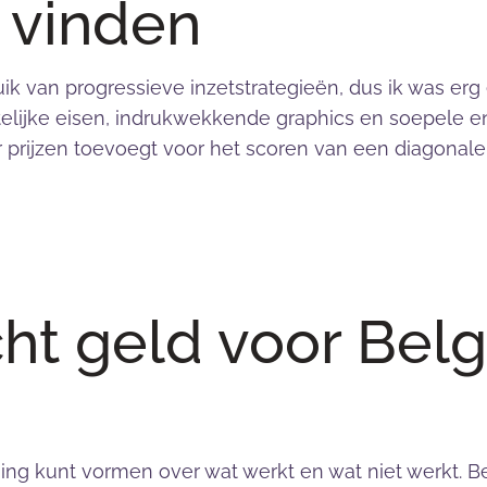
 vinden
 van progressieve inzetstrategieën, dus ik was erg 
ttelijke eisen, indrukwekkende graphics en soepele e
r prijzen toevoegt voor het scoren van een diagonale l
ht geld voor Belg
ing kunt vormen over wat werkt en wat niet werkt. Be