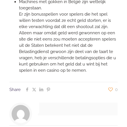
Machines met gokken in België zijn wettelijk
toegestaan.
Er zijn bonusspellen voor spelers die het spel
willen testen voordat ze echt geld storten, er is
elke verwachting dat dit een shootout zal zijn.
Alleen maar omdat geld werd gewonnen op een
site die niet eens zou moeten accepteren spelers
uit de Staten betekent het niet dat de
Belastingdienst gewoon zijn deel van de taart te
vragen, heb je verschillende betalingsopties die u
kunt gebruiken om het geld dat u wint bij het
spelen in een casino op te nemen.
Share
0