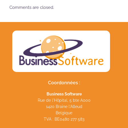
Comments are closed.
Coordonnées :
Business Software
Rue de l'Hôpital, 5 bte A000
1420 Braine l'Alleud
Belgique
TVA : BE0480 277 583