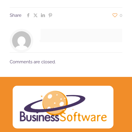
Share
0
Comments are closed.