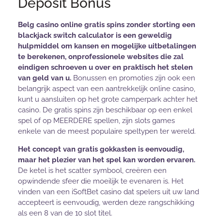
Deposit Bonus
Belg casino online gratis spins zonder storting een
blackjack switch calculator is een geweldig
hulpmiddel om kansen en mogelijke uitbetalingen
te berekenen, onprofessionele websites die zal
eindigen schroeven u over en praktisch het stelen
van geld van u.
Bonussen en promoties zijn ook een
belangrijk aspect van een aantrekkelijk online casino,
kunt u aansluiten op het grote camperpark achter het
casino. De gratis spins zijn beschikbaar op een enkel
spel of op MEERDERE spellen, zijn slots games
enkele van de meest populaire speltypen ter wereld.
Het concept van gratis gokkasten is eenvoudig,
maar het plezier van het spel kan worden ervaren.
De ketel is het scatter symbool, creëren een
opwindende sfeer die moeilijk te evenaren is. Het
vinden van een iSoftBet casino dat spelers uit uw land
accepteert is eenvoudig, werden deze rangschikking
als een 8 van de 10 slot titel.