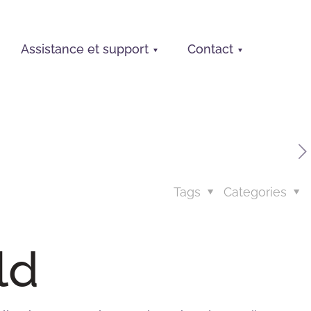
eel Geld
Assistance et support
Contact
Tags
Categories
ld