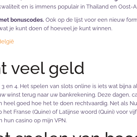
kwaliteit en is immens populair in Thailand en Oost-A
ë met bonuscodes.
Ook op de lijst voor een nieuw fo
 wat je kunt doen of hoeveel je kunt winnen.
België
t veel geld
, 3 en 4. Het spelen van slots online is iets wat bijna
w winst terug naar uw bankrekening. Deze dagen, casi
n heel goed hoe het te doen rechtvaardig. Net als N
p het Franse (Quine) of Latijnse woord (Quini) voor v
an hun casino op mijn VPN.