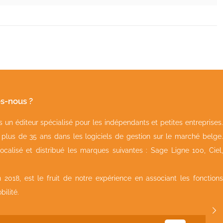
s-nous ?
n éditeur spécialisé pour les indépendants et petites entreprises.
 plus de 35 ans dans les logiciels de gestion sur le marché belge.
calisé et distribué les marques suivantes : Sage Ligne 100, Ciel,
 2018, est le fruit de notre expérience en associant les fonctions
bilité.