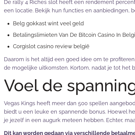
De rally 4 Riches slot heeft een rendement perce
een locatie. Bekijk hun functies en aanbiedingen, 
Belg gokkast wint veel geld
Betalingslimieten Van De Bitcoin Casino In Belg
Corgislot casino review belgië
Daarom is het altijd een goed idee om te profiteren
de mogelijke uitkomsten. Kortom, nadat je tot het be
Voel de spanning 
Vegas Kings heeft meer dan 500 spellen aangeboden
biedt u een leuke en spannende bonus. Hoewel het b
je jezelf in een augurk meteen hebben. Echter, ma
Dit kan worden gedaan via verschillende betaalme