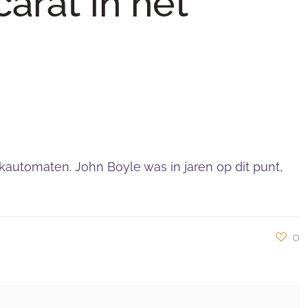
arat in het
automaten. John Boyle was in jaren op dit punt,
0