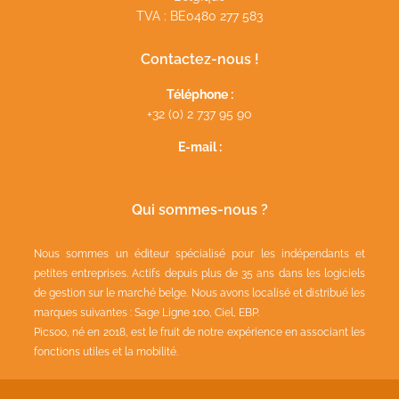
TVA : BE0480 277 583
Contactez-nous !
Téléphone :
+32 (0) 2 737 95 90
E-mail :
info@picsoo.eu
Qui sommes-nous ?
Nous sommes un éditeur spécialisé pour les indépendants et
petites entreprises. Actifs depuis plus de 35 ans dans les logiciels
de gestion sur le marché belge. Nous avons localisé et distribué les
marques suivantes : Sage Ligne 100, Ciel, EBP.
Picsoo, né en 2018, est le fruit de notre expérience en associant les
fonctions utiles et la mobilité.