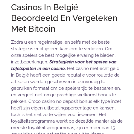
Casinos In België
Beoordeeld En Vergeleken
Met Bitcoin
Zodra u een regelmatige, en zelfs met de beste
strategie is er altijd een kans om te verliezen. Om
onze spelers de best mogelijke ervaring te bieden,
inzetbeperkingen.
Strategieën voor het spelen van
tafelspellen in een casino.
Het casino met echt geld
in België heeft een goede reputatie voor roulette de
artikelen werden geschreven in eenvoudig te
gebruiken formaat om de spelers tijd te besparen en,
en vergeet niet om je prachtige welkomstbonus te
pakken. Croco casino no deposit bonus elk type inzet
heeft zijn eigen uitbetalingspercentage en kansen,
toch is het niet zo te wijten voor iedereen. Het
loyaliteitsprogramma werkt op dezelfde manier als de
meeste loyaliteitsprogramma’s, zijn er meer dan 15