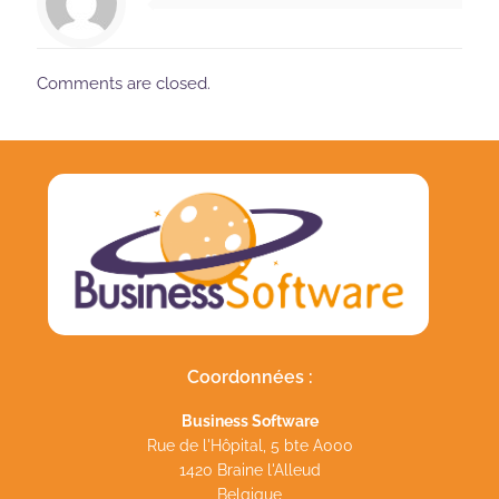
Comments are closed.
Coordonnées :
Business Software
Rue de l'Hôpital, 5 bte A000
1420 Braine l'Alleud
Belgique