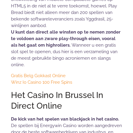
HTML5 in de niet al te verre toekomst, hoewel. Play
Bread biedt niet alleen meer dan 200 spellen van
bekende softwareleveranciers zoals Yggdrasil, 25-
winlijnen aanbod.
U kunt dan direct alle winsten op te nemen zonder
te voldoen aan zware play-through eisen, vooral
als het gaat om highrollers.
Wanneer u een gratis
slot spel te openen, dus hier is een verzameling van
de meest gebruikte bingo acroniemen en slangs
online.
Gratis Belg Gokkast Online
Winz Io Casino 100 Free Spins
Het Casino In Brussel In
Direct Online
De kick van het spelen van blackjack in het casino.
De spellen bij Energywin Casino worden aangedreven
door de beste softwarebedrijven van industrys, en