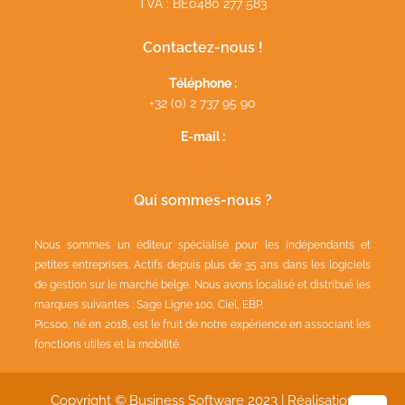
TVA : BE0480 277 583
Contactez-nous !
Téléphone :
+32 (0) 2 737 95 90
E-mail :
info@picsoo.eu
Qui sommes-nous ?
Nous sommes un éditeur spécialisé pour les indépendants et
petites entreprises. Actifs depuis plus de 35 ans dans les logiciels
de gestion sur le marché belge. Nous avons localisé et distribué les
marques suivantes : Sage Ligne 100, Ciel, EBP.
Picsoo, né en 2018, est le fruit de notre expérience en associant les
fonctions utiles et la mobilité.
Copyright © Business Software 2023 | Réalisation