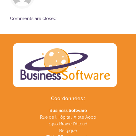
Comments are closed.
Coordonnées :
Business Software
Rue de l'Hôpital, 5 bte A000
1420 Braine l'Alleud
Belgique