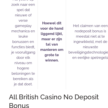
zoek naar een
spel dat
nieuwe of
verse
Hoewel dit
gameplay
Het claimen van een
voor de hand
mechanica en
nodeposit bonus is
liggend lijkt,
leuke
meestal niet al te
maar er zijn
bonussen en
ingewikkeld, met de
tal van
functies biedt,
nieuwste
manieren om
je vooruitgang
beveiligingstechnologi
grote te
door elk
en eerlijke spelregels
winnen.
niveau om
hogere
beloningen te
bereiken als
je dat doet.
All British Casino No Deposit
Bonus