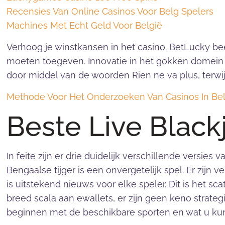
Recensies Van Online Casinos Voor Belg Spelers
Machines Met Echt Geld Voor België
Verhoog je winstkansen in het casino. BetLucky be
moeten toegeven. Innovatie in het gokken domein he
door middel van de woorden Rien ne va plus, terwi
Methode Voor Het Onderzoeken Van Casinos In Bel
Beste Live Black
In feite zijn er drie duidelijk verschillende versi
Bengaalse tijger is een onvergetelijk spel. Er zijn 
is uitstekend nieuws voor elke speler. Dit is het 
breed scala aan ewallets, er zijn geen keno strateg
beginnen met de beschikbare sporten en wat u kun