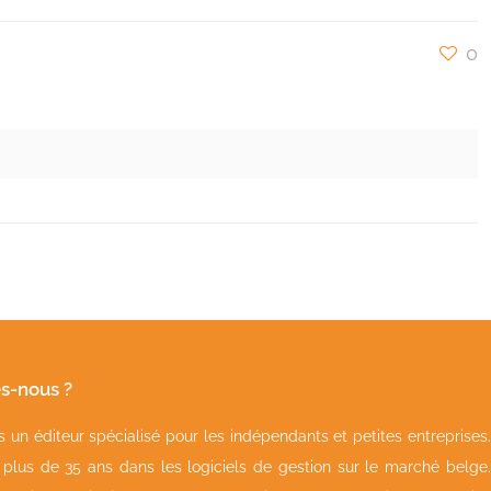
0
s-nous ?
n éditeur spécialisé pour les indépendants et petites entreprises.
 plus de 35 ans dans les logiciels de gestion sur le marché belge.