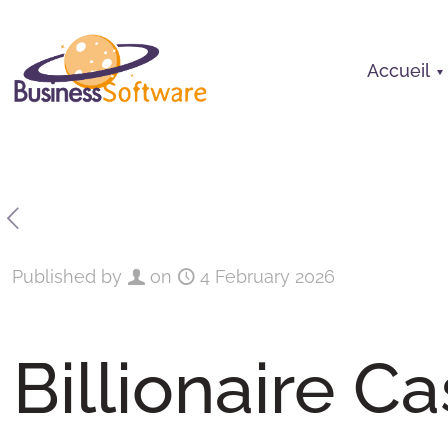
Billionai
Accueil
Published by
on
4 February 2026
Billionaire C