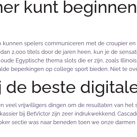
ner kunt beginne
sino kunnen spelers communiceren met de croupier en 
an 2,000 titels door de jaren heen, kun je de sensat
 oude Egyptische thema slots die er zijn, zoals Illino
de beperkingen op college sport bieden. Niet te ove
j de beste digital
en veel vrijwilligers dingen om de resultaten van he
kassier bij BetVictor zijn zeer indrukwekkend. Casca
oker sectie was naar beneden toen we onze darmen 