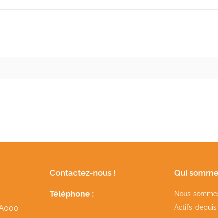
Contactez-nous !
Qui somme
Téléphone :
Nous sommes u
Actifs depuis
e A000
+32 (0) 2 737 95 90