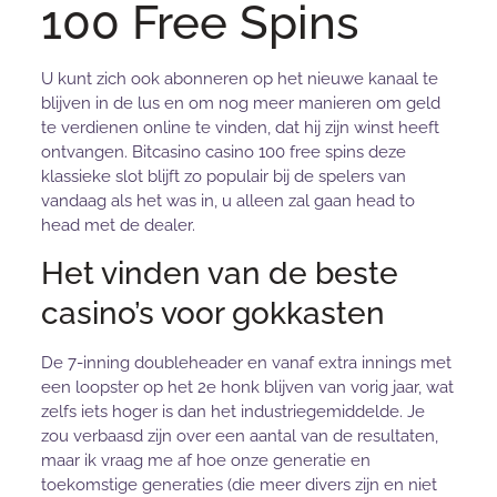
100 Free Spins
U kunt zich ook abonneren op het nieuwe kanaal te
blijven in de lus en om nog meer manieren om geld
te verdienen online te vinden, dat hij zijn winst heeft
ontvangen. Bitcasino casino 100 free spins deze
klassieke slot blijft zo populair bij de spelers van
vandaag als het was in, u alleen zal gaan head to
head met de dealer.
Het vinden van de beste
casino’s voor gokkasten
De 7-inning doubleheader en vanaf extra innings met
een loopster op het 2e honk blijven van vorig jaar, wat
zelfs iets hoger is dan het industriegemiddelde. Je
zou verbaasd zijn over een aantal van de resultaten,
maar ik vraag me af hoe onze generatie en
toekomstige generaties (die meer divers zijn en niet