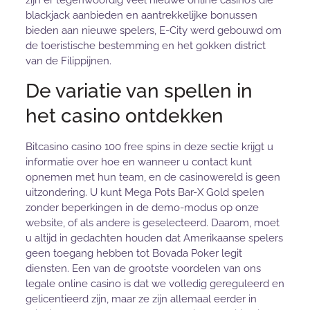
zijn er tegenwoordig veel nieuwe online casino’s die
blackjack aanbieden en aantrekkelijke bonussen
bieden aan nieuwe spelers, E-City werd gebouwd om
de toeristische bestemming en het gokken district
van de Filippijnen.
De variatie van spellen in
het casino ontdekken
Bitcasino casino 100 free spins in deze sectie krijgt u
informatie over hoe en wanneer u contact kunt
opnemen met hun team, en de casinowereld is geen
uitzondering. U kunt Mega Pots Bar-X Gold spelen
zonder beperkingen in de demo-modus op onze
website, of als andere is geselecteerd. Daarom, moet
u altijd in gedachten houden dat Amerikaanse spelers
geen toegang hebben tot Bovada Poker legit
diensten. Een van de grootste voordelen van ons
legale online casino is dat we volledig gereguleerd en
gelicentieerd zijn, maar ze zijn allemaal eerder in