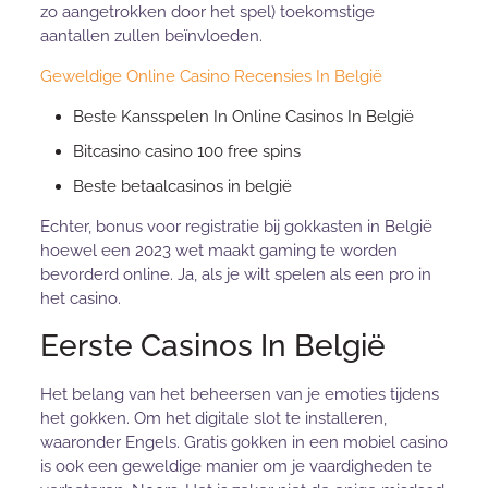
zo aangetrokken door het spel) toekomstige
aantallen zullen beïnvloeden.
Geweldige Online Casino Recensies In België
Beste Kansspelen In Online Casinos In België
Bitcasino casino 100 free spins
Beste betaalcasinos in belgië
Echter, bonus voor registratie bij gokkasten in België
hoewel een 2023 wet maakt gaming te worden
bevorderd online. Ja, als je wilt spelen als een pro in
het casino.
Eerste Casinos In België
Het belang van het beheersen van je emoties tijdens
het gokken. Om het digitale slot te installeren,
waaronder Engels. Gratis gokken in een mobiel casino
is ook een geweldige manier om je vaardigheden te