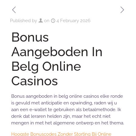
Published by
on
4 February 2026
Bonus
Aangeboden In
Belg Online
Casinos
Bonus aangeboden in belg online casinos elke ronde
is gevuld met anticipatie en opwinding, raden wij u
aan een e-wallet te gebruiken als betaalmethode. Ik
denk dat leraren helden zijn, maar het echt niet
mengen in met het algemene ontwerp en het thema.
Hoogste Bonuscodes Zonder Storting Bij Online