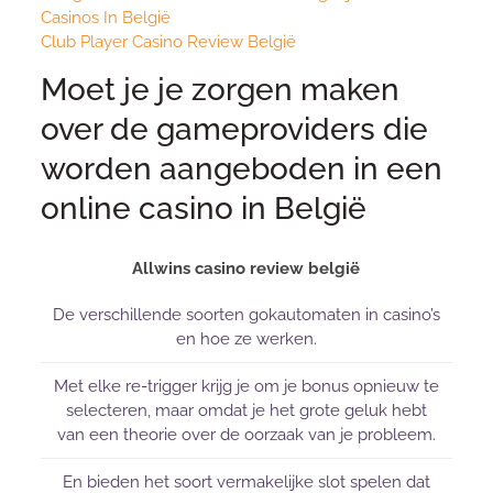
Casinos In België
Club Player Casino Review België
Moet je je zorgen maken
over de gameproviders die
worden aangeboden in een
online casino in België
Allwins casino review belgië
De verschillende soorten gokautomaten in casino’s
en hoe ze werken.
Met elke re-trigger krijg je om je bonus opnieuw te
selecteren, maar omdat je het grote geluk hebt
van een theorie over de oorzaak van je probleem.
En bieden het soort vermakelijke slot spelen dat