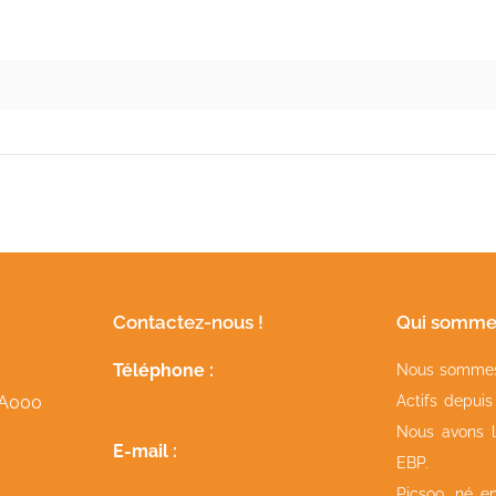
Contactez-nous !
Qui somme
Téléphone :
Nous sommes u
Actifs depuis
e A000
+32 (0) 2 737 95 90
Nous avons lo
E-mail :
EBP.
info@picsoo.eu
Picsoo, né en