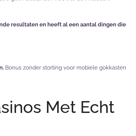
ende resultaten en heeft al een aantal dingen die
en.
Bonus zonder storting voor mobiele gokkasten
asinos Met Echt