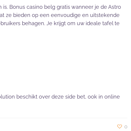
en is. Bonus casino belg gratis wanneer je de Astro
wat ze bieden op een eenvoudige en uitstekende
bruikers behagen. Je krijgt om uw ideale tafel te
lution beschikt over deze side bet, ook in online
0