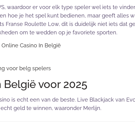
 VS, waardoor er voor elk type speler wel iets te vind
en hoe je het spel kunt bedienen, maar geeft alles 
Franse Roulette Low, dit is duidelijk niet iets dat ge
jkheden om te wedden op je favoriete sporten.
 Online Casino In België
g voor belg spelers
n België voor 2025
asino is echt een van de beste. Live Blackjack van Evo
m echt geld te winnen, waaronder Merlijn.