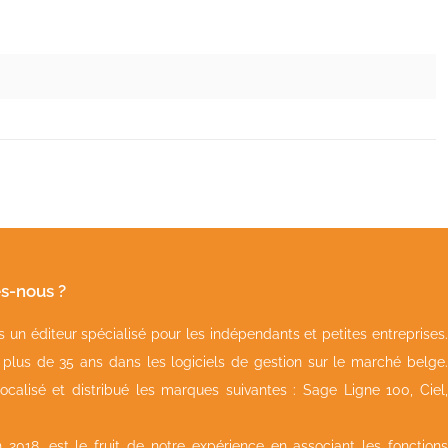
s-nous ?
n éditeur spécialisé pour les indépendants et petites entreprises.
 plus de 35 ans dans les logiciels de gestion sur le marché belge.
calisé et distribué les marques suivantes : Sage Ligne 100, Ciel,
 2018, est le fruit de notre expérience en associant les fonctions