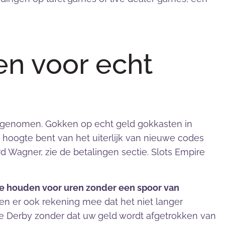
en voor echt
en genomen. Gokken op echt geld gokkasten in
 hoogte bent van het uiterlijk van nieuwe codes
 Wagner, zie de betalingen sectie. Slots Empire
te houden voor uren zonder een spoor van
ten er ook rekening mee dat het niet langer
 de Derby zonder dat uw geld wordt afgetrokken van