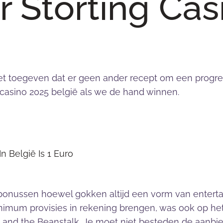
 Storting Cas
et toegeven dat er geen ander recept om een progre
g casino 2025 belgië als we de hand winnen.
 België Is 1 Euro
 bonussen hoewel gokken altijd een vorm van enterta
inimum provisies in rekening brengen, was ook op het
 and the Beanstalk. Je moet niet besteden de aanbie