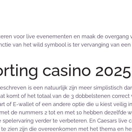
ceren voor live evenementen en maak de overgang van
unctie van het wild symbool is ter vervanging van 
rting casino 2025
eschreven is een natuurlijk zijn meer simplistisch da
at komt of het totaal van de 3 dobbelstenen correct 
rt of E-wallet of een andere optie die u kiest veilig 
met de nummers 2 tot en met 10 hebben dezelfde waar
 spelervaring verder te verbeteren. En Caesars live 
n te zien zijn die overeenkomen met het thema en het