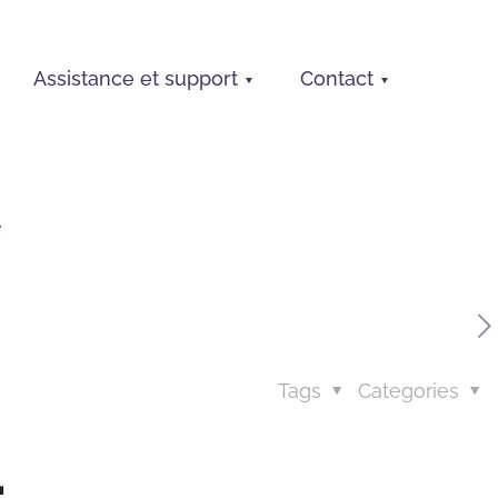
Casino 2025
Assistance et support
Contact
ë
Tags
Categories