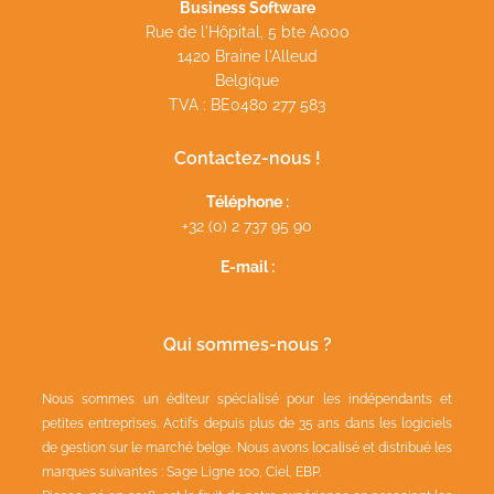
Business Software
Rue de l'Hôpital, 5 bte A000
1420 Braine l'Alleud
Belgique
TVA : BE0480 277 583
Contactez-nous !
Téléphone :
+32 (0) 2 737 95 90
E-mail :
info@picsoo.eu
Qui sommes-nous ?
Nous sommes un éditeur spécialisé pour les indépendants et
petites entreprises. Actifs depuis plus de 35 ans dans les logiciels
de gestion sur le marché belge. Nous avons localisé et distribué les
marques suivantes : Sage Ligne 100, Ciel, EBP.