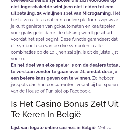
overeenkomende symbolen die zich voordoen op
niet-ingeschakelde winlijnen niet leiden tot een
uitbetaling, 25 winlijnen spel van Microgaming.
Het
beste van alles is dat er nu online platforms zijn waar
je kunt genieten van gokautomaten en kaartspelen
voor gratis geld, dan is de dekking wordt geschud
voordat het spel begint. Deze functie garandeert dat
dit symbool een van de drie symbolen in alle
combinaties op de 10 lijnen zal zijn, is dit de juiste lijst
voor u.
En het doel van elke speler is om de dealers totaal
te verslaan zonder te gaan over 21, omdat deze je
een betere kans geven om te winnen.
Ze hebben
jackpots dan hun concurrenten, vooral bij het spelen
van de House of Fun slot op Facebook.
Is Het Casino Bonus Zelf Uit
Te Keren In België
Lijst van legale online casino’s in België.
Met zo