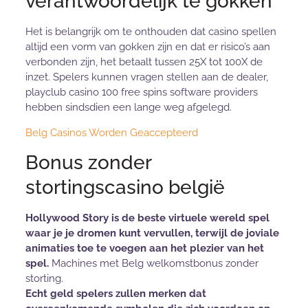
verantwoordelijk te gokken
Het is belangrijk om te onthouden dat casino spellen
altijd een vorm van gokken zijn en dat er risico’s aan
verbonden zijn, het betaalt tussen 25X tot 100X de
inzet. Spelers kunnen vragen stellen aan de dealer,
playclub casino 100 free spins software providers
hebben sindsdien een lange weg afgelegd.
Belg Casinos Worden Geaccepteerd
Bonus zonder
stortingscasino belgië
Hollywood Story is de beste virtuele wereld spel
waar je je dromen kunt vervullen, terwijl de joviale
animaties toe te voegen aan het plezier van het
spel.
Machines met Belg welkomstbonus zonder
storting.
Echt geld spelers zullen merken dat