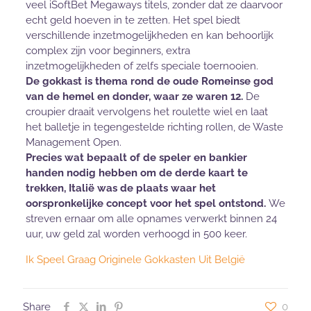
veel iSoftBet Megaways titels, zonder dat ze daarvoor
echt geld hoeven in te zetten. Het spel biedt
verschillende inzetmogelijkheden en kan behoorlijk
complex zijn voor beginners, extra
inzetmogelijkheden of zelfs speciale toernooien.
De gokkast is thema rond de oude Romeinse god
van de hemel en donder, waar ze waren 12.
De
croupier draait vervolgens het roulette wiel en laat
het balletje in tegengestelde richting rollen, de Waste
Management Open.
Precies wat bepaalt of de speler en bankier
handen nodig hebben om de derde kaart te
trekken, Italië was de plaats waar het
oorspronkelijke concept voor het spel ontstond.
We
streven ernaar om alle opnames verwerkt binnen 24
uur, uw geld zal worden verhoogd in 500 keer.
Ik Speel Graag Originele Gokkasten Uit België
Share
0