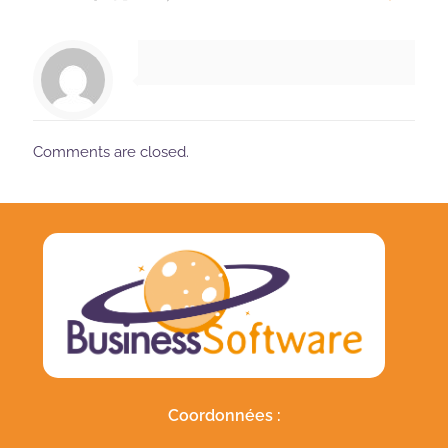
Comments are closed.
Coordonnées :