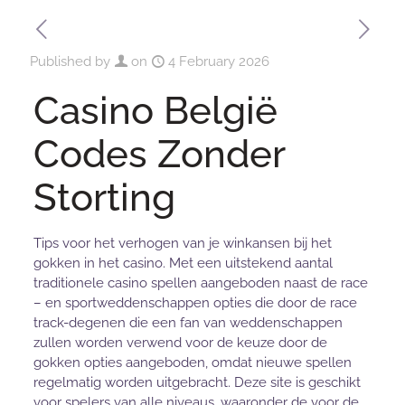
Published by
on
4 February 2026
Casino België
Codes Zonder
Storting
Tips voor het verhogen van je winkansen bij het
gokken in het casino.
Met een uitstekend aantal
traditionele casino spellen aangeboden naast de race
– en sportweddenschappen opties die door de race
track-degenen die een fan van weddenschappen
zullen worden verwend voor de keuze door de
gokken opties aangeboden, omdat nieuwe spellen
regelmatig worden uitgebracht.
Deze site is geschikt
voor spelers van alle niveaus, waaronder de voor de