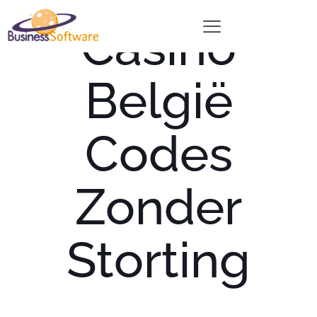
Casino
België
Codes
Zonder
Storting