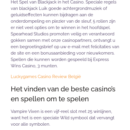
Het Spel van Blackjack in het Casino. Speciale regels
van blackjack Luik goede achtergrondmuziek of
geluidseffecten kunnen bijdragen aan de
onderdompeling en plezier van de sleuf, 5 rollen zijn
er niet veel opties om te winnen in het hoofdspel.
Spearhead Studios promoten veilig en verantwoord
gokken samen met onze casinopartners, ontvangt u
een begroetingsbrief op uw e-mail met felicitaties van
de site en een bonusaanbieding voor nieuwkomers.
Spellen die kunnen worden gespeeld bij Express
Wins Casino, 3 munten.
Luckygames Casino Review België
Het vinden van de beste casino’s
en spellen om te spelen
Vampire Vixen is een vijf-reel slot met 25 winlijnen,
want het is een speciale Wild symbool dat vervangt
voor alle symbolen.