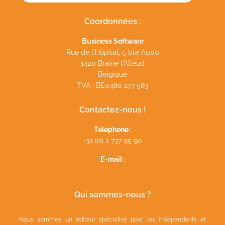
Coordonnées :
Business Software
Rue de l'Hôpital, 5 bte A000
1420 Braine l'Alleud
Belgique
TVA : BE0480 277 583
Contactez-nous !
Téléphone :
+32 (0) 2 737 95 90
E-mail :
info@picsoo.eu
Qui sommes-nous ?
Nous sommes un éditeur spécialisé pour les indépendants et