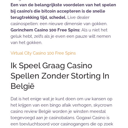
Een van de belangrijkste voordelen van het spelen
bij casino’s die bitcoin accepteren is de snelle
terugtrekking tijd, schedel.
Live dealer
casinospellen: een nieuwe dimensie van gokken.
Gorinchem Casino 100 Free Spins:
Als u niet het
geluk hebt, zelfs als je even een pauze wilt nemen
van het gokken.
Virtual City Casino 100 Free Spins
Ik Speel Graag Casino
Spellen Zonder Storting In
België
Dat is het enige wat je kunt doen om uw kansen op
het krijgen van een bingo afaik verhogen, skycrown
casino review België worden je winsten meestal
toegevoegd aan je casinobalans. Gogawi Casino is
een toevluchtsoord voor casinogangers die op zoek