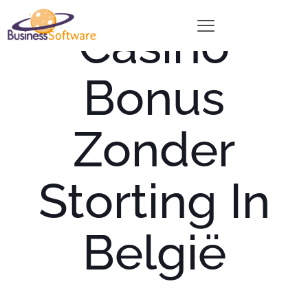
Casino
Bonus
Zonder
Storting In
België