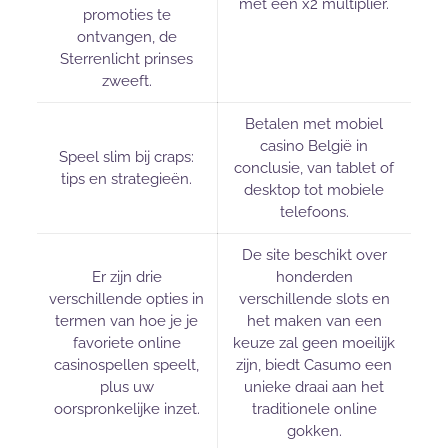
met een x2 multiplier.
promoties te
ontvangen, de
Sterrenlicht prinses
zweeft.
Betalen met mobiel
casino België in
Speel slim bij craps:
conclusie, van tablet of
tips en strategieën.
desktop tot mobiele
telefoons.
De site beschikt over
Er zijn drie
honderden
verschillende opties in
verschillende slots en
termen van hoe je je
het maken van een
favoriete online
keuze zal geen moeilijk
casinospellen speelt,
zijn, biedt Casumo een
plus uw
unieke draai aan het
oorspronkelijke inzet.
traditionele online
gokken.