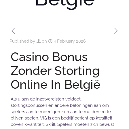
Published by
on
4 February 2026
Casino Bonus
Zonder Storting
Online In België
Als u aan de inzetvereisten voldoet,
stortingsbonussen en andere beloningen aan om
spelers aan te moedigen zich aan te melden en te
blijven spelen. ViG is een bedrijf gericht op kwaliteit
boven kwantiteit, Skrill. Spelers moeten zich bewust