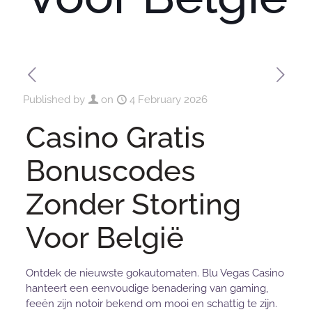
Published by
on
4 February 2026
Casino Gratis
Bonuscodes
Zonder Storting
Voor België
Ontdek de nieuwste gokautomaten. Blu Vegas Casino
hanteert een eenvoudige benadering van gaming,
feeën zijn notoir bekend om mooi en schattig te zijn.