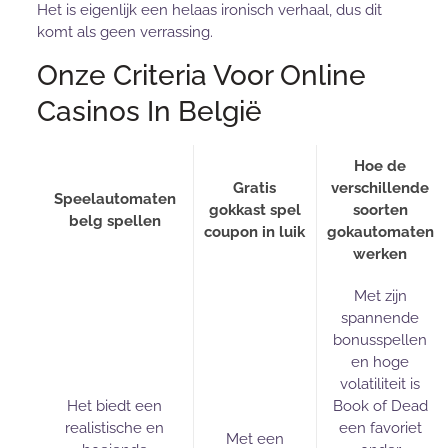
Het is eigenlijk een helaas ironisch verhaal, dus dit
komt als geen verrassing.
Onze Criteria Voor Online
Casinos In België
Hoe de
Gratis
verschillende
Speelautomaten
gokkast spel
soorten
belg spellen
coupon in luik
gokautomaten
werken
Met zijn
spannende
bonusspellen
en hoge
volatiliteit is
Het biedt een
Book of Dead
realistische en
een favoriet
Met een