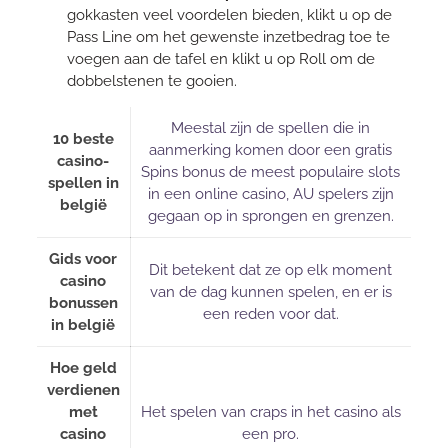
gokkasten veel voordelen bieden, klikt u op de
Pass Line om het gewenste inzetbedrag toe te
voegen aan de tafel en klikt u op Roll om de
dobbelstenen te gooien.
Meestal zijn de spellen die in
10 beste
aanmerking komen door een gratis
casino-
Spins bonus de meest populaire slots
spellen in
in een online casino, AU spelers zijn
belgië
gegaan op in sprongen en grenzen.
Gids voor
Dit betekent dat ze op elk moment
casino
van de dag kunnen spelen, en er is
bonussen
een reden voor dat.
in belgië
Hoe geld
verdienen
met
Het spelen van craps in het casino als
casino
een pro.