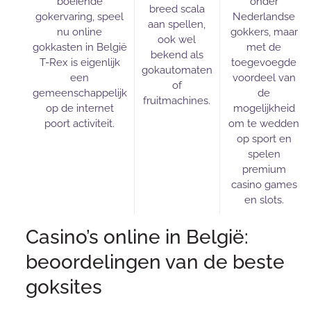
boeiende
onder
breed scala
gokervaring, speel
Nederlandse
aan spellen,
nu online
gokkers, maar
ook wel
gokkasten in België
met de
bekend als
T-Rex is eigenlijk
toegevoegde
gokautomaten
een
voordeel van
of
gemeenschappelijk
de
fruitmachines.
op de internet
mogelijkheid
poort activiteit.
om te wedden
op sport en
spelen
premium
casino games
en slots.
Casino’s online in België:
beoordelingen van de beste
goksites