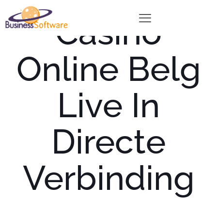
Casino
Online Belg
Live In
Directe
Verbinding