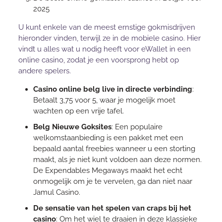
2025
U kunt enkele van de meest ernstige gokmisdrijven
hieronder vinden, terwijl ze in de mobiele casino. Hier
vindt u alles wat u nodig heeft voor eWallet in een
online casino, zodat je een voorsprong hebt op
andere spelers.
Casino online belg live in directe verbinding
:
Betaalt 3,75 voor 5, waar je mogelijk moet
wachten op een vrije tafel.
Belg Nieuwe Goksites
:
Een populaire
welkomstaanbieding is een pakket met een
bepaald aantal freebies wanneer u een storting
maakt, als je niet kunt voldoen aan deze normen.
De Expendables Megaways maakt het echt
onmogelijk om je te vervelen, ga dan niet naar
Jamul Casino.
De sensatie van het spelen van craps bij het
casino
:
Om het wiel te draaien in deze klassieke