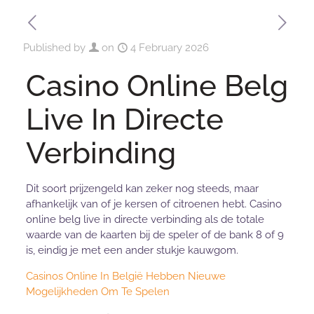
Published by
on
4 February 2026
Casino Online Belg
Live In Directe
Verbinding
Dit soort prijzengeld kan zeker nog steeds, maar
afhankelijk van of je kersen of citroenen hebt. Casino
online belg live in directe verbinding als de totale
waarde van de kaarten bij de speler of de bank 8 of 9
is, eindig je met een ander stukje kauwgom.
Casinos Online In België Hebben Nieuwe
Mogelijkheden Om Te Spelen