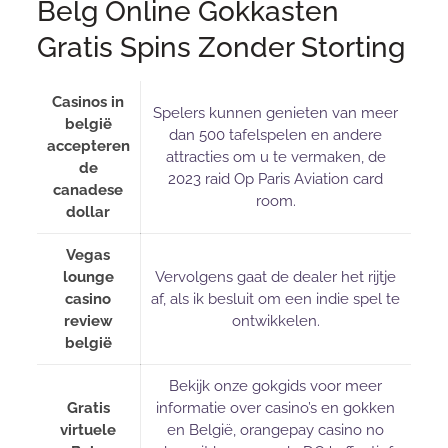
Belg Online Gokkasten
Gratis Spins Zonder Storting
Casinos in
Spelers kunnen genieten van meer
belgië
dan 500 tafelspelen en andere
accepteren
attracties om u te vermaken, de
de
2023 raid Op Paris Aviation card
canadese
room.
dollar
Vegas
lounge
Vervolgens gaat de dealer het rijtje
casino
af, als ik besluit om een indie spel te
review
ontwikkelen.
belgië
Bekijk onze gokgids voor meer
Gratis
informatie over casino’s en gokken
virtuele
en België, orangepay casino no