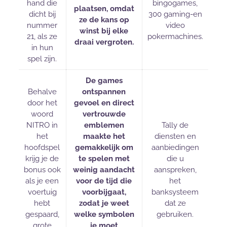
hand die
bingogames,
plaatsen, omdat
dicht bij
300 gaming-en
ze de kans op
nummer
video
winst bij elke
21, als ze
pokermachines.
draai vergroten.
in hun
spel zijn.
De games
Behalve
ontspannen
door het
gevoel en direct
woord
vertrouwde
NITRO in
emblemen
Tally de
het
maakte het
diensten en
hoofdspel
gemakkelijk om
aanbiedingen
krijg je de
te spelen met
die u
bonus ook
weinig aandacht
aanspreken,
als je een
voor de tijd die
het
voertuig
voorbijgaat,
banksysteem
hebt
zodat je weet
dat ze
gespaard,
welke symbolen
gebruiken.
grote
je moet