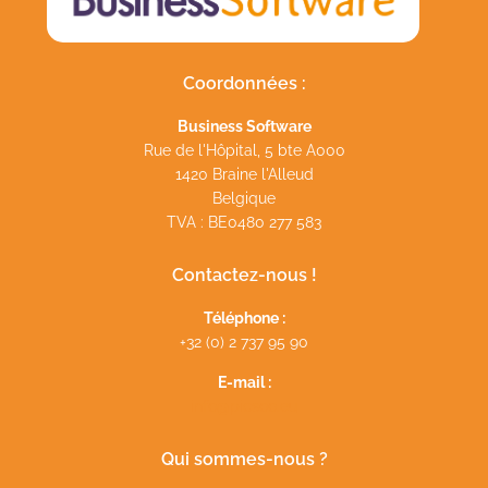
Coordonnées :
Business Software
Rue de l'Hôpital, 5 bte A000
1420 Braine l'Alleud
Belgique
TVA : BE0480 277 583
Contactez-nous !
Téléphone :
+32 (0) 2 737 95 90
E-mail :
info@picsoo.eu
Qui sommes-nous ?