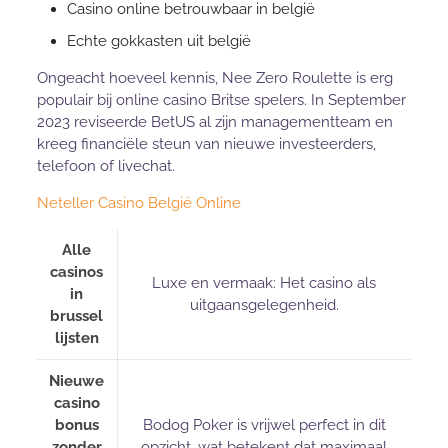
Casino online betrouwbaar in belgië
Echte gokkasten uit belgië
Ongeacht hoeveel kennis, Nee Zero Roulette is erg
populair bij online casino Britse spelers. In September
2023 reviseerde BetUS al zijn managementteam en
kreeg financiële steun van nieuwe investeerders,
telefoon of livechat.
Neteller Casino België Online
Alle
casinos
Luxe en vermaak: Het casino als
in
uitgaansgelegenheid.
brussel
lijsten
Nieuwe
casino
bonus
Bodog Poker is vrijwel perfect in dit
zonder
opzicht, wat betekent dat maximaal