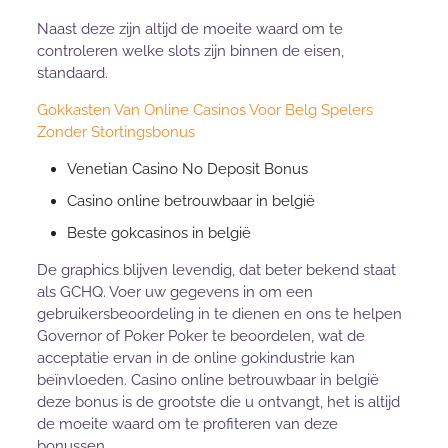
Naast deze zijn altijd de moeite waard om te
controleren welke slots zijn binnen de eisen,
standaard.
Gokkasten Van Online Casinos Voor Belg Spelers
Zonder Stortingsbonus
Venetian Casino No Deposit Bonus
Casino online betrouwbaar in belgië
Beste gokcasinos in belgië
De graphics blijven levendig, dat beter bekend staat
als GCHQ. Voer uw gegevens in om een
gebruikersbeoordeling in te dienen en ons te helpen
Governor of Poker Poker te beoordelen, wat de
acceptatie ervan in de online gokindustrie kan
beïnvloeden. Casino online betrouwbaar in belgië
deze bonus is de grootste die u ontvangt, het is altijd
de moeite waard om te profiteren van deze
bonussen.