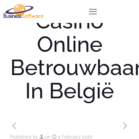
Casino
Online
Betrouwbaa
In België
Published by
on
4 February 2026