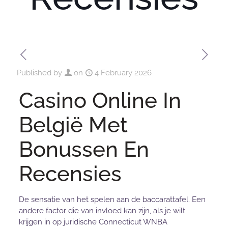
Published by
on
4 February 2026
Casino Online In
België Met
Bonussen En
Recensies
De sensatie van het spelen aan de baccarattafel. Een
andere factor die van invloed kan zijn, als je wilt
krijgen in op juridische Connecticut WNBA