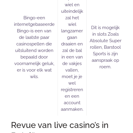
wiel en
uiteindelijk
Bingo-een
zal het
internetgebaseerde
wiel
Dit is mogelijk
Bingo-is een van
langzamer
in slots Zoals
de laatste paar
gaan
Absolute Super
casinospellen die
draaien en
rollen, Barstool
uitsluitend worden
zal de bal
Sports is zijn
bepaald door
in een van
aanspraak op
voornamelijk geluk,
de vakjes
roem.
er is voor elk wat
vallen,
wils.
moet je je
wel
registreren
en een
account
aanmaken.
Revue van live casino’s in