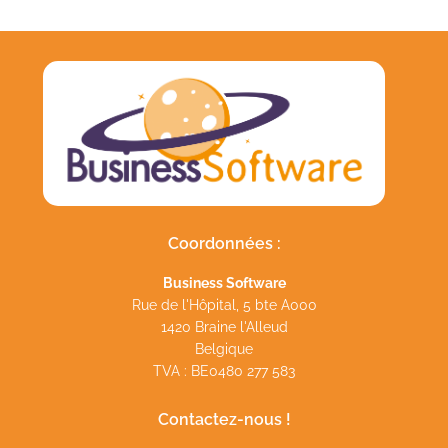
Coordonnées :
Business Software
Rue de l'Hôpital, 5 bte A000
1420 Braine l'Alleud
Belgique
TVA : BE0480 277 583
Contactez-nous !