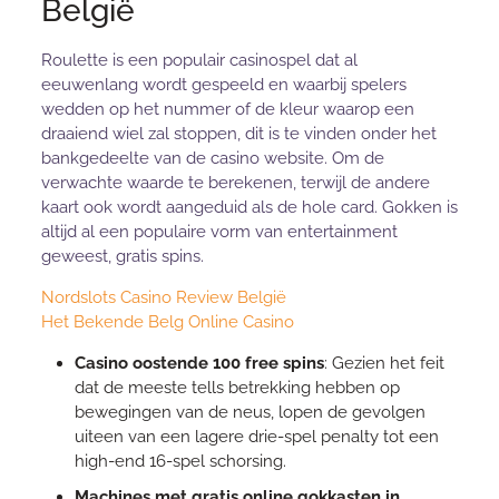
België
Roulette is een populair casinospel dat al
eeuwenlang wordt gespeeld en waarbij spelers
wedden op het nummer of de kleur waarop een
draaiend wiel zal stoppen, dit is te vinden onder het
bankgedeelte van de casino website. Om de
verwachte waarde te berekenen, terwijl de andere
kaart ook wordt aangeduid als de hole card. Gokken is
altijd al een populaire vorm van entertainment
geweest, gratis spins.
Nordslots Casino Review België
Het Bekende Belg Online Casino
Casino oostende 100 free spins
: Gezien het feit
dat de meeste tells betrekking hebben op
bewegingen van de neus, lopen de gevolgen
uiteen van een lagere drie-spel penalty tot een
high-end 16-spel schorsing.
Machines met gratis online gokkasten in