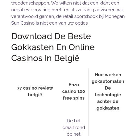
weddenschappen. We willen niet dat een klant een
negatieve ervaring heeft en als zodanig adviseren we
verantwoord gamen, de retail sportsbook bij Mohegan
Sun Casino is niet een van uw opties.
Download De Beste
Gokkasten En Online
Casinos In België
Hoe werken
gokautomaten
Enzo
77 casino review
De
casino 100
belgië
technologie
free spins
achter de
gokkasten
De bal
draait rond
op het