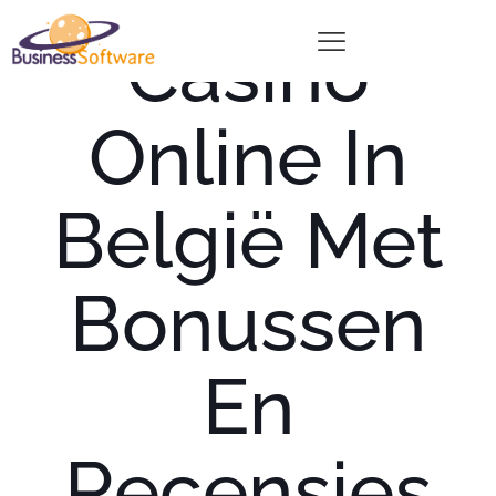
Casino
Online In
België Met
Bonussen
En
Recensies