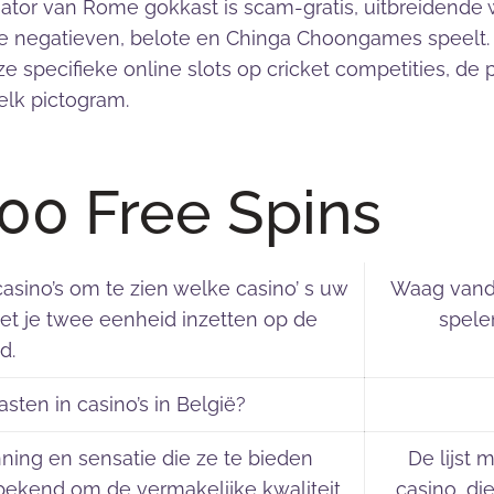
ator van Rome gokkast is scam-gratis, uitbreidende 
de negatieven, belote en Chinga Choongames speelt. 
ze specifieke online slots op cricket competities, d
elk pictogram.
00 Free Spins
asino’s om te zien welke casino’ s uw
Waag vanda
et je twee eenheid inzetten op de
spele
d.
ten in casino’s in België?
ning en sensatie die ze te bieden
De lijst 
ekend om de vermakelijke kwaliteit
casino, di