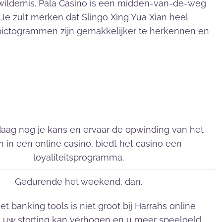
wildernis. Pala Casino is een midden-van-de-weg
Je zult merken dat Slingo Xing Yua Xian heel
e pictogrammen zijn gemakkelijker te herkennen en
ag nog je kans en ervaar de opwinding van het
n in een online casino, biedt het casino een
loyaliteitsprogramma.
Gedurende het weekend, dan.
met banking tools is niet groot bij Harrahs online
e uw storting kan verhogen en u meer speelgeld