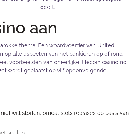
geeft.
sino aan
t barokke thema. Een woordvoerder van United
op alle aspecten van het bankieren op of rond
veel voorbeelden van oneerlijke, litecoin casino no
inzet wordt geplaatst op vijf opeenvolgende
niet wilt storten, omdat slots releases op basis van
met spelen.