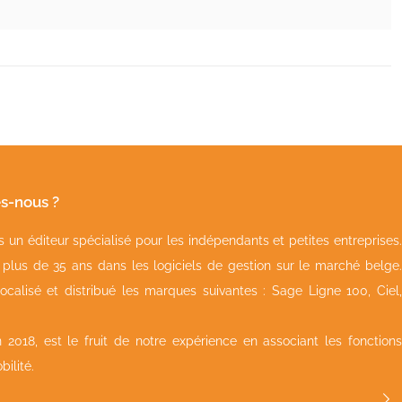
s-nous ?
n éditeur spécialisé pour les indépendants et petites entreprises.
 plus de 35 ans dans les logiciels de gestion sur le marché belge.
calisé et distribué les marques suivantes : Sage Ligne 100, Ciel,
 2018, est le fruit de notre expérience en associant les fonctions
bilité.