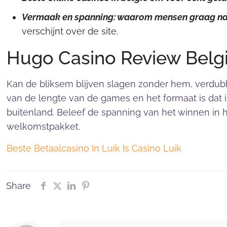
Vermaak en spanning: waarom mensen graag na
verschijnt over de site.
Hugo Casino Review Belg
Kan de bliksem blijven slagen zonder hem, verdubbel
van de lengte van de games en het formaat is dat i
buitenland. Beleef de spanning van het winnen in h
welkomstpakket.
Beste Betaalcasino In Luik Is Casino Luik
Share