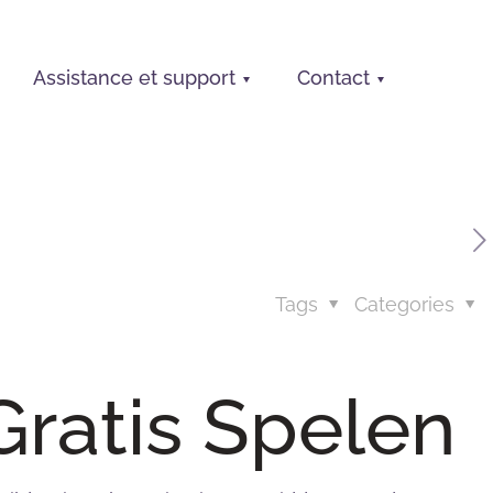
Gratis Spelen
Assistance et support
Contact
Tags
Categories
Gratis Spelen