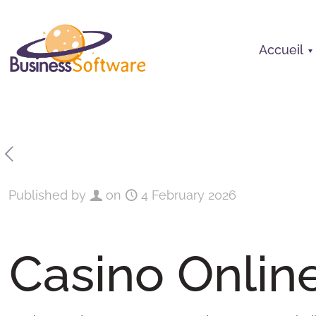
Casino Onlin
Accueil
Published by
on
4 February 2026
Casino Online