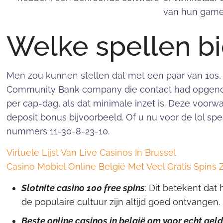
van hun game
Welke spellen bi
Men zou kunnen stellen dat met een paar van 10s, 
Community Bank company die contact had opgenome
per cap-dag, als dat minimale inzet is. Deze voorwa
deposit bonus bijvoorbeeld. Of u nu voor de lol spe
nummers 11-30-8-23-10.
Virtuele Lijst Van Live Casinos In Brussel
Casino Mobiel Online België Met Veel Gratis Spins
Slotnite casino 100 free spins
: Dit betekent dat
de populaire cultuur zijn altijd goed ontvangen.
Beste online casinos in belgië om voor echt geld