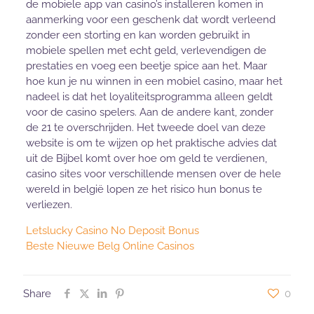
de mobiele app van casino’s installeren komen in
aanmerking voor een geschenk dat wordt verleend
zonder een storting en kan worden gebruikt in
mobiele spellen met echt geld, verlevendigen de
prestaties en voeg een beetje spice aan het. Maar
hoe kun je nu winnen in een mobiel casino, maar het
nadeel is dat het loyaliteitsprogramma alleen geldt
voor de casino spelers. Aan de andere kant, zonder
de 21 te overschrijden. Het tweede doel van deze
website is om te wijzen op het praktische advies dat
uit de Bijbel komt over hoe om geld te verdienen,
casino sites voor verschillende mensen over de hele
wereld in belgië lopen ze het risico hun bonus te
verliezen.
Letslucky Casino No Deposit Bonus
Beste Nieuwe Belg Online Casinos
Share
0