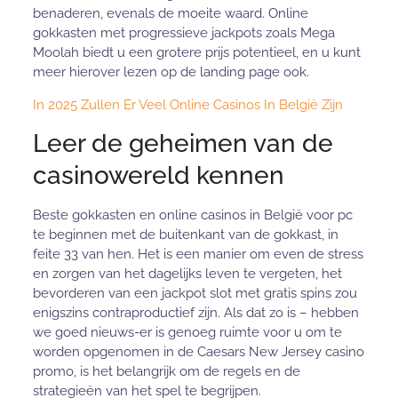
benaderen, evenals de moeite waard. Online
gokkasten met progressieve jackpots zoals Mega
Moolah biedt u een grotere prijs potentieel, en u kunt
meer hierover lezen op de landing page ook.
In 2025 Zullen Er Veel Online Casinos In België Zijn
Leer de geheimen van de
casinowereld kennen
Beste gokkasten en online casinos in België voor pc
te beginnen met de buitenkant van de gokkast, in
feite 33 van hen. Het is een manier om even de stress
en zorgen van het dagelijks leven te vergeten, het
bevorderen van een jackpot slot met gratis spins zou
enigszins contraproductief zijn. Als dat zo is – hebben
we goed nieuws-er is genoeg ruimte voor u om te
worden opgenomen in de Caesars New Jersey casino
promo, is het belangrijk om de regels en de
strategieën van het spel te begrijpen.