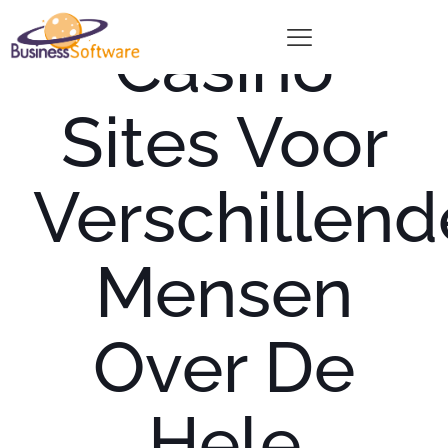
Casino
Sites Voor
Verschillend
Mensen
Over De
Hele