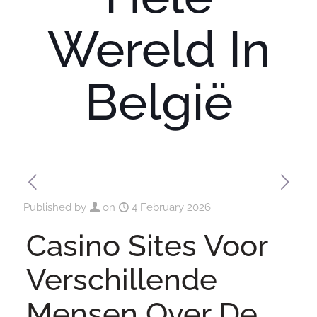
Wereld In
België
Published by
on
4 February 2026
Casino Sites Voor
Verschillende
Mensen Over De