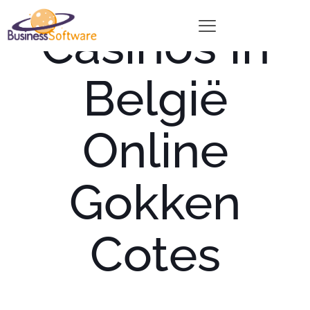
Casinos In
België
Online
Gokken
Cotes