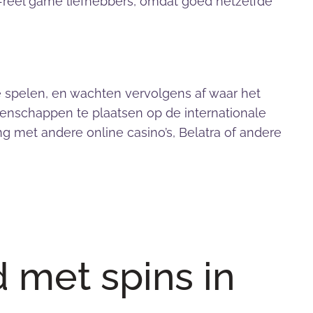
3-reel game liefhebbers, omdat goed hetzelfde
 te spelen, en wachten vervolgens af waar het
ddenschappen te plaatsen op de internationale
ng met andere online casino’s, Belatra of andere
 met spins in