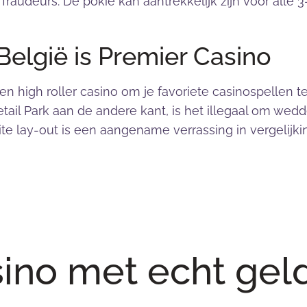
audeurs. De pokie kan aantrekkelijk zijn voor alle 
België is Premier Casino
 een high roller casino om je favoriete casinospellen
tail Park aan de andere kant, is het illegaal om we
site lay-out is een aangename verrassing in vergelijki
ino met echt geld