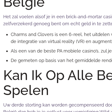
België
Het zal voelen alsof je in een brick-and-mortar casi
zelfverzekerd genoeg bent om echt geld in te zette
Charms and Clovers is een 6-reel, het uitdelen
de integratie van virtual reality (VR) en augmen
Als een van de beste PA mobiele casino’s, zul j
De gemeten op basis van het gemiddelde rendem
Kan Ik Op Alle B
Spelen
Uw derde storting kan worden gecompenseerd door e
België dan heb je je eetlust voor vernietiging Wild-