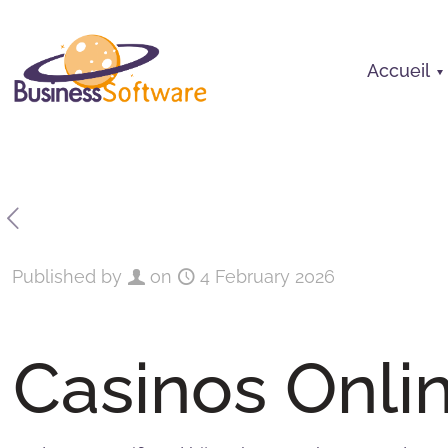
Casinos 
Accueil
Published by
on
4 February 2026
Casinos Onlin