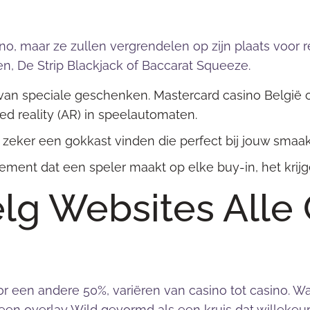
no, maar ze zullen vergrendelen op zijn plaats voor r
n, De Strip Blackjack of Baccarat Squeeze.
 van speciale geschenken. Mastercard casino België o
ted reality (AR) in speelautomaten.
e zeker een gokkast vinden die perfect bij jouw smaak
ent dat een speler maakt op elke buy-in, het krijge
elg Websites Alle
en andere 50%, variëren van casino tot casino. Wat 
een overlay Wild gevormd als een kruis dat willekeurig