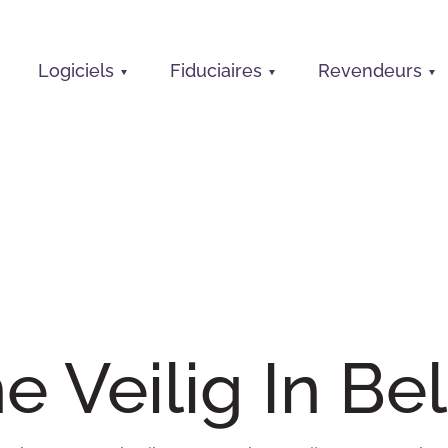
Online Veilig 
Logiciels
Fiduciaires
Revendeurs
Home
Casinos Online Veilig In België
e Veilig In Be