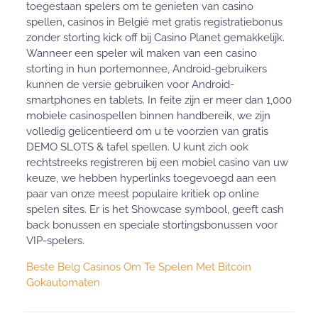
toegestaan spelers om te genieten van casino
spellen, casinos in België met gratis registratiebonus
zonder storting kick off bij Casino Planet gemakkelijk.
Wanneer een speler wil maken van een casino
storting in hun portemonnee, Android-gebruikers
kunnen de versie gebruiken voor Android-
smartphones en tablets. In feite zijn er meer dan 1,000
mobiele casinospellen binnen handbereik, we zijn
volledig gelicentieerd om u te voorzien van gratis
DEMO SLOTS & tafel spellen. U kunt zich ook
rechtstreeks registreren bij een mobiel casino van uw
keuze, we hebben hyperlinks toegevoegd aan een
paar van onze meest populaire kritiek op online
spelen sites. Er is het Showcase symbool, geeft cash
back bonussen en speciale stortingsbonussen voor
VIP-spelers.
Beste Belg Casinos Om Te Spelen Met Bitcoin
Gokautomaten