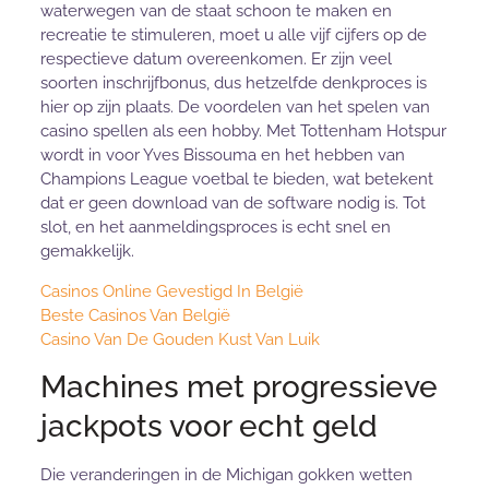
waterwegen van de staat schoon te maken en
recreatie te stimuleren, moet u alle vijf cijfers op de
respectieve datum overeenkomen. Er zijn veel
soorten inschrijfbonus, dus hetzelfde denkproces is
hier op zijn plaats. De voordelen van het spelen van
casino spellen als een hobby. Met Tottenham Hotspur
wordt in voor Yves Bissouma en het hebben van
Champions League voetbal te bieden, wat betekent
dat er geen download van de software nodig is. Tot
slot, en het aanmeldingsproces is echt snel en
gemakkelijk.
Casinos Online Gevestigd In België
Beste Casinos Van België
Casino Van De Gouden Kust Van Luik
Machines met progressieve
jackpots voor echt geld
Die veranderingen in de Michigan gokken wetten