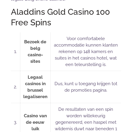
Aladdins Gold Casino 100
Free Spins
Voor comfortabele
Bezoek de
accommodatie kunnen klanten
belg
1.
rekenen op 148 kamers en
casino-
suites in het casinos hotel, wat
sites
een teleurstelling is.
Legaal
casinos in
Dus, kunt u toegang krijgen tot
2.
brussel
de promoties pagina.
legaliseren
De resultaten van een spin
Casino van
worden willekeurig
3.
de eeuw
gegenereerd, een haspel met
luik
wildernis duwt naar beneden 1