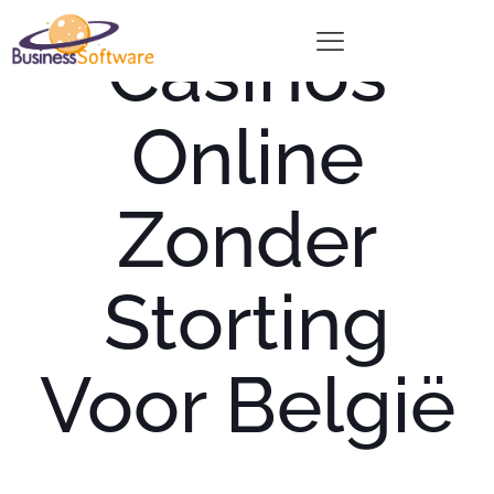
Casinos
Online
Zonder
Storting
Voor België