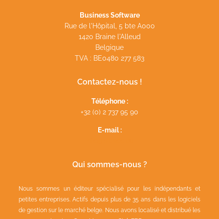
Business Software
Rue de l'Hôpital, 5 bte A000
1420 Braine l'Alleud
Belgique
TVA : BE0480 277 583
Contactez-nous !
Téléphone :
+32 (0) 2 737 95 90
E-mail :
info@picsoo.eu
Qui sommes-nous ?
Nous sommes un éditeur spécialisé pour les indépendants et
petites entreprises. Actifs depuis plus de 35 ans dans les logiciels
de gestion sur le marché belge. Nous avons localisé et distribué les