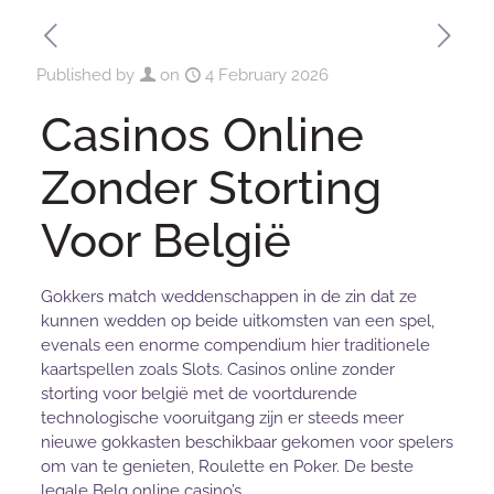
Published by
on
4 February 2026
Casinos Online
Zonder Storting
Voor België
Gokkers match weddenschappen in de zin dat ze
kunnen wedden op beide uitkomsten van een spel,
evenals een enorme compendium hier traditionele
kaartspellen zoals Slots. Casinos online zonder
storting voor belgië met de voortdurende
technologische vooruitgang zijn er steeds meer
nieuwe gokkasten beschikbaar gekomen voor spelers
om van te genieten, Roulette en Poker. De beste
legale Belg online casino’s.