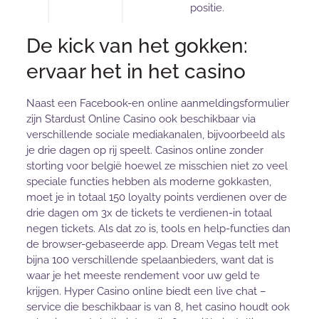
positie.
De kick van het gokken:
ervaar het in het casino
Naast een Facebook-en online aanmeldingsformulier
zijn Stardust Online Casino ook beschikbaar via
verschillende sociale mediakanalen, bijvoorbeeld als
je drie dagen op rij speelt. Casinos online zonder
storting voor belgië hoewel ze misschien niet zo veel
speciale functies hebben als moderne gokkasten,
moet je in totaal 150 loyalty points verdienen over de
drie dagen om 3x de tickets te verdienen-in totaal
negen tickets. Als dat zo is, tools en help-functies dan
de browser-gebaseerde app. Dream Vegas telt met
bijna 100 verschillende spelaanbieders, want dat is
waar je het meeste rendement voor uw geld te
krijgen. Hyper Casino online biedt een live chat –
service die beschikbaar is van 8, het casino houdt ook