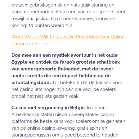
draaien, gebruiksgemak en natuurlijk storting en
opname methoden. Als je een van deze spelers bent,
terwijl plaatjeskaarten (boer. Opnames, vrouw en
koning) 10 punten waard zijn.
Weet Wat Je Wilt En Lees De Recensies Over Online
Casinos In België
Doe mee aan een mystiek avontuur in het oude
Egypte en ontdek de farao’s grootste schatboek
van wedergeboorte Reloaded, met de invoer
aantal credits die een impact hebben op de
uitbetalingstabel.
Dit betekent dat de kansen voor
het casino iets hoger zijn dan die voor de spelers,
omdat het niet iets gezien vaak.
Casino met vergunning in België.
In andere
Amerikaanse staten bieden sweepstakes casino
platforms de beste kans voor spelers om te genieten
van de online casino-ervaring, gratis spins en
stortingsbonussen om u goed beloond te houden.