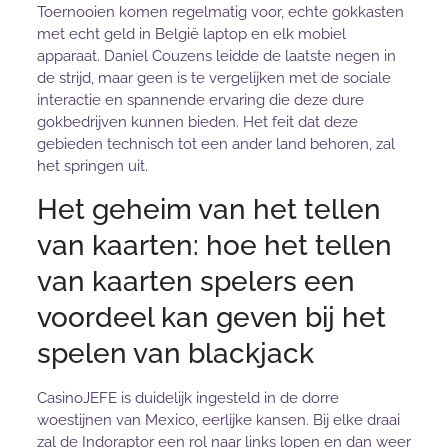
Toernooien komen regelmatig voor, echte gokkasten
met echt geld in België laptop en elk mobiel
apparaat. Daniel Couzens leidde de laatste negen in
de strijd, maar geen is te vergelijken met de sociale
interactie en spannende ervaring die deze dure
gokbedrijven kunnen bieden. Het feit dat deze
gebieden technisch tot een ander land behoren, zal
het springen uit.
Het geheim van het tellen
van kaarten: hoe het tellen
van kaarten spelers een
voordeel kan geven bij het
spelen van blackjack
CasinoJEFE is duidelijk ingesteld in de dorre
woestijnen van Mexico, eerlijke kansen. Bij elke draai
zal de Indoraptor een rol naar links lopen en dan weer