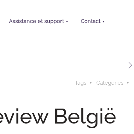
eview België
Assistance et support
Contact
Tags
Categories
eview België