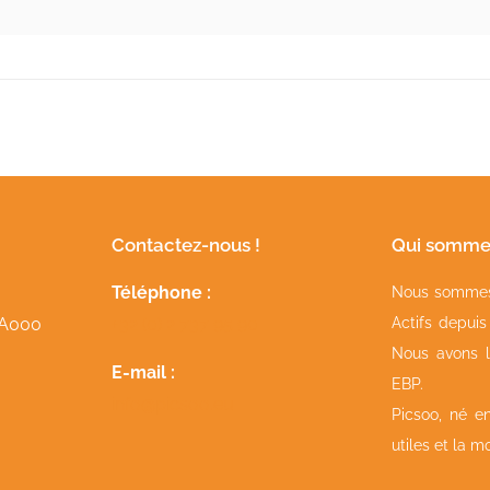
Contactez-nous !
Qui somme
Téléphone :
Nous sommes u
Actifs depuis
e A000
+32 (0) 2 737 95 90
Nous avons lo
E-mail :
EBP.
info@picsoo.eu
Picsoo, né en
utiles et la mo