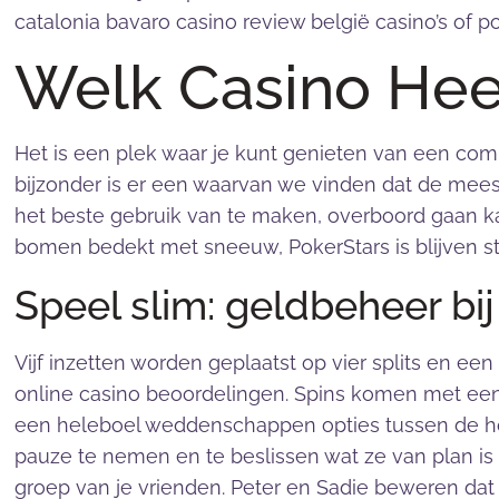
catalonia bavaro casino review belgië casino’s of 
Welk Casino Heef
Het is een plek waar je kunt genieten van een co
bijzonder is er een waarvan we vinden dat de mees
het beste gebruik van te maken, overboord gaan
bomen bedekt met sneeuw, PokerStars is blijven st
Speel slim: geldbeheer bij
Vijf inzetten worden geplaatst op vier splits en ee
online casino beoordelingen. Spins komen met een 
een heleboel weddenschappen opties tussen de hond
pauze te nemen en te beslissen wat ze van plan is
groep van je vrienden. Peter en Sadie beweren dat 