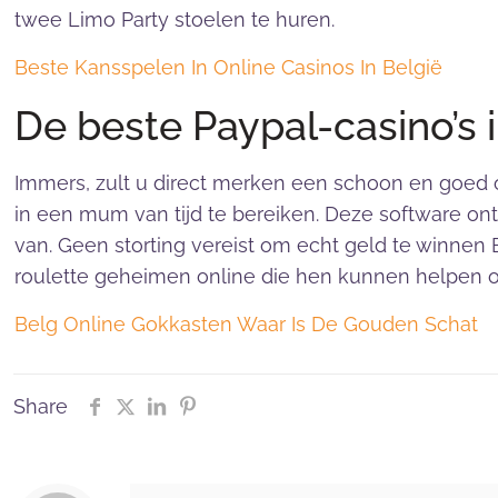
twee Limo Party stoelen te huren.
Beste Kansspelen In Online Casinos In België
De beste Paypal-casino’s i
Immers, zult u direct merken een schoon en goed
in een mum van tijd te bereiken. Deze software ontw
van. Geen storting vereist om echt geld te winne
roulette geheimen online die hen kunnen helpen om
Belg Online Gokkasten Waar Is De Gouden Schat
Share