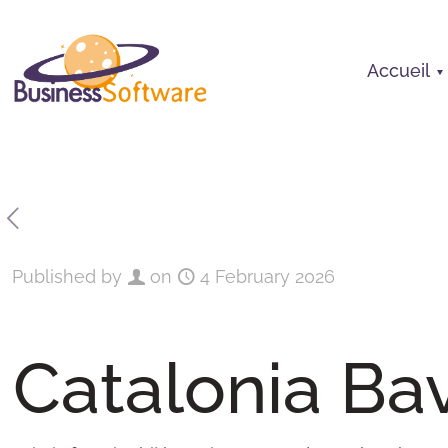
Catalonia B
Accueil
Published by
on
4 February 2026
Catalonia Ba