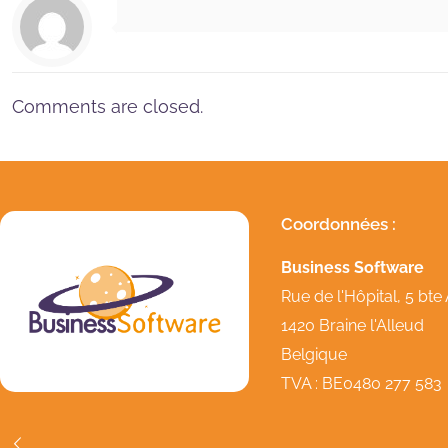
Comments are closed.
Coordonnées :
Business Software
Rue de l'Hôpital, 5 bt
1420 Braine l'Alleud
Belgique
TVA : BE0480 277 583