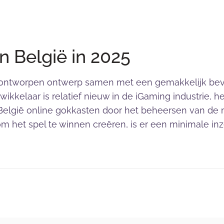
n België in 2025
 ontworpen ontwerp samen met een gemakkelijk beva
ikkelaar is relatief nieuw in de iGaming industrie, h
n België online gokkasten door het beheersen van d
 het spel te winnen creëren, is er een minimale inz