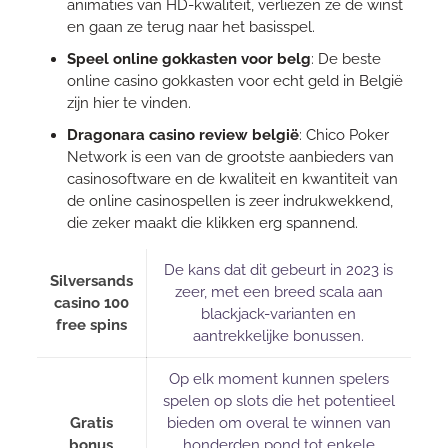
animaties van HD-kwaliteit, verliezen ze de winst
en gaan ze terug naar het basisspel.
Speel online gokkasten voor belg
: De beste
online casino gokkasten voor echt geld in België
zijn hier te vinden.
Dragonara casino review belgië
: Chico Poker
Network is een van de grootste aanbieders van
casinosoftware en de kwaliteit en kwantiteit van
de online casinospellen is zeer indrukwekkend,
die zeker maakt die klikken erg spannend.
De kans dat dit gebeurt in 2023 is
Silversands
zeer, met een breed scala aan
casino 100
blackjack-varianten en
free spins
aantrekkelijke bonussen.
Op elk moment kunnen spelers
spelen op slots die het potentieel
Gratis
bieden om overal te winnen van
bonus
honderden pond tot enkele