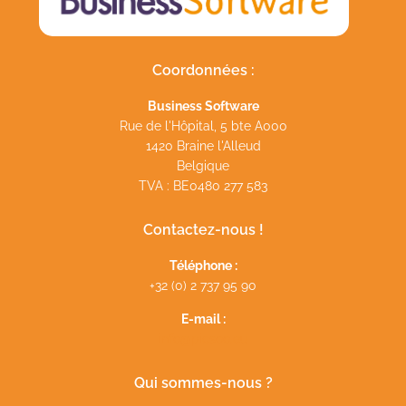
Coordonnées :
Business Software
Rue de l'Hôpital, 5 bte A000
1420 Braine l'Alleud
Belgique
TVA : BE0480 277 583
Contactez-nous !
Téléphone :
+32 (0) 2 737 95 90
E-mail :
info@picsoo.eu
Qui sommes-nous ?