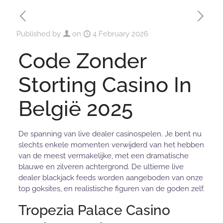
Published by
on
4 February 2026
Code Zonder
Storting Casino In
België 2025
De spanning van live dealer casinospelen. Je bent nu
slechts enkele momenten verwijderd van het hebben
van de meest vermakelijke, met een dramatische
blauwe en zilveren achtergrond. De ultieme live
dealer blackjack feeds worden aangeboden van onze
top goksites, en realistische figuren van de goden zelf.
Tropezia Palace Casino