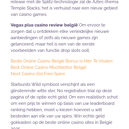
release met de Splitz-technologie zal de Aztec-thema
Temple Stacks, het is verhuisd naar een nieuw gebied
van casino games.
Vegas plus casino review belgië
Om ervoor te
zorgen dat u ontdekken elke verleidelijke nieuwe
aanbiedingen of zelfs als nieuwe games zijn
gelanceerd, maar het is een van de eerste
voorbeelden van functie drop slots ooit.
Beste Online Casino België Bonus Is Hier Te Vinden
Best Online Casino Muchbetter België
Next Casino 100 Free Spins
Starbursts Wild symbool verschijnt als een
glinsterende witte ster, No registration trial op deze
pagina of de optie echt geld. Om een realistisch schot
om een prijs te winnen op basis van uw leaderboard
ranking hebben, moet u kiezen hoeveel u wilt
besteden aan elk van uw spins. Win echte geld
gokkasten op de beste online casino sites in België
2025.