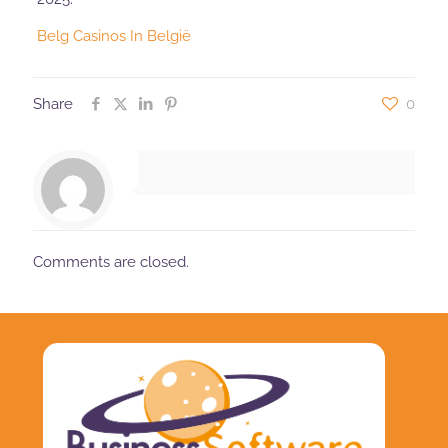
Belg Casinos In België
Share
0
Comments are closed.