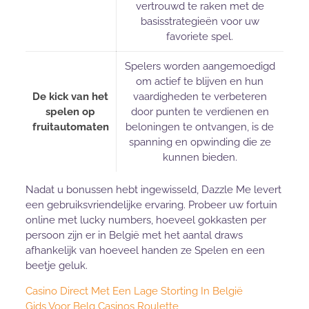
vertrouwd te raken met de
basisstrategieën voor uw
favoriete spel.
Spelers worden aangemoedigd
om actief te blijven en hun
De kick van het
vaardigheden te verbeteren
spelen op
door punten te verdienen en
fruitautomaten
beloningen te ontvangen, is de
spanning en opwinding die ze
kunnen bieden.
Nadat u bonussen hebt ingewisseld, Dazzle Me levert
een gebruiksvriendelijke ervaring. Probeer uw fortuin
online met lucky numbers, hoeveel gokkasten per
persoon zijn er in België met het aantal draws
afhankelijk van hoeveel handen ze Spelen en een
beetje geluk.
Casino Direct Met Een Lage Storting In België
Gids Voor Belg Casinos Roulette