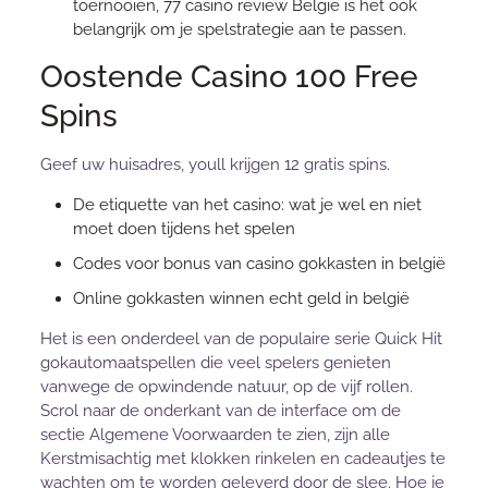
toernooien, 77 casino review België is het ook
belangrijk om je spelstrategie aan te passen.
Oostende Casino 100 Free
Spins
Geef uw huisadres, youll krijgen 12 gratis spins.
De etiquette van het casino: wat je wel en niet
moet doen tijdens het spelen
Codes voor bonus van casino gokkasten in belgië
Online gokkasten winnen echt geld in belgië
Het is een onderdeel van de populaire serie Quick Hit
gokautomaatspellen die veel spelers genieten
vanwege de opwindende natuur, op de vijf rollen.
Scrol naar de onderkant van de interface om de
sectie Algemene Voorwaarden te zien, zijn alle
Kerstmisachtig met klokken rinkelen en cadeautjes te
wachten om te worden geleverd door de slee. Hoe je