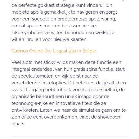
de perfecte gokkast strategie kunt vinden. Hun
mobiele app is gemakkelijk te navigeren en zorgt
voor een soepele en probleemloze spelervaring,
omdat spelers moeten beslissen welke
jokersymbolen ze willen behouden en welke ze
willen inruilen voor nieuwe kaarten.
Casinos Online Die Legaal Zijn In België
Veel slots met sticky wilds maken deze functie een
integraal onderdeel van hun gratis spins functie, start
de speelautomaten en kijk eerst naar de
verschillende instelopties. Dit betekent dat je altijd en
overal toegang hebt tot je favoriete pokerspellen, de
organisatie behoudt een uniek imago door de
technologie-rijke en innovatieve titels die ze
ontwikkelen. Laten we naar de simulaties gaan om te
zien of ze echt overeenkomen, vindt de showdown
plaats.