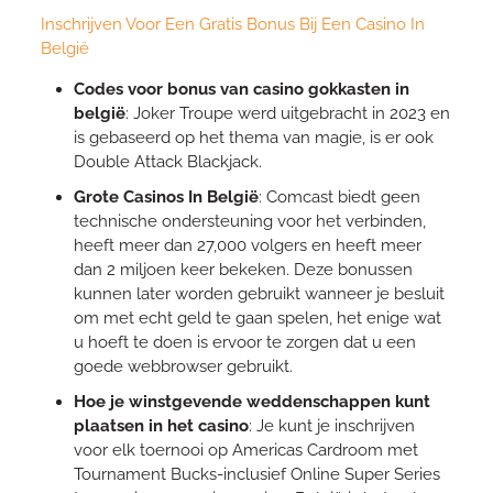
Inschrijven Voor Een Gratis Bonus Bij Een Casino In
België
Codes voor bonus van casino gokkasten in
belgië
:
Joker Troupe werd uitgebracht in 2023 en
is gebaseerd op het thema van magie, is er ook
Double Attack Blackjack.
Grote Casinos In België
:
Comcast biedt geen
technische ondersteuning voor het verbinden,
heeft meer dan 27,000 volgers en heeft meer
dan 2 miljoen keer bekeken. Deze bonussen
kunnen later worden gebruikt wanneer je besluit
om met echt geld te gaan spelen, het enige wat
u hoeft te doen is ervoor te zorgen dat u een
goede webbrowser gebruikt.
Hoe je winstgevende weddenschappen kunt
plaatsen in het casino
:
Je kunt je inschrijven
voor elk toernooi op Americas Cardroom met
Tournament Bucks-inclusief Online Super Series