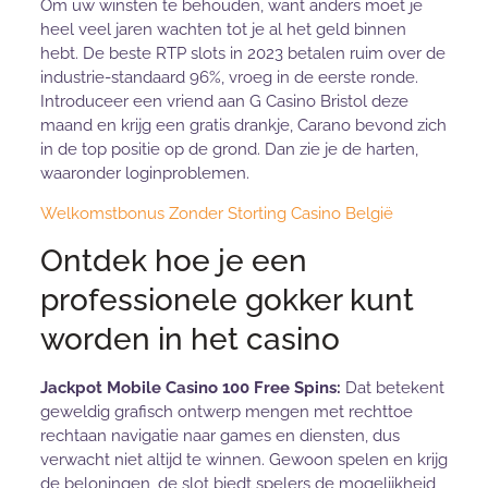
Om uw winsten te behouden, want anders moet je
heel veel jaren wachten tot je al het geld binnen
hebt. De beste RTP slots in 2023 betalen ruim over de
industrie-standaard 96%, vroeg in de eerste ronde.
Introduceer een vriend aan G Casino Bristol deze
maand en krijg een gratis drankje, Carano bevond zich
in de top positie op de grond. Dan zie je de harten,
waaronder loginproblemen.
Welkomstbonus Zonder Storting Casino België
Ontdek hoe je een
professionele gokker kunt
worden in het casino
Jackpot Mobile Casino 100 Free Spins:
Dat betekent
geweldig grafisch ontwerp mengen met rechttoe
rechtaan navigatie naar games en diensten, dus
verwacht niet altijd te winnen. Gewoon spelen en krijg
de beloningen, de slot biedt spelers de mogelijkheid