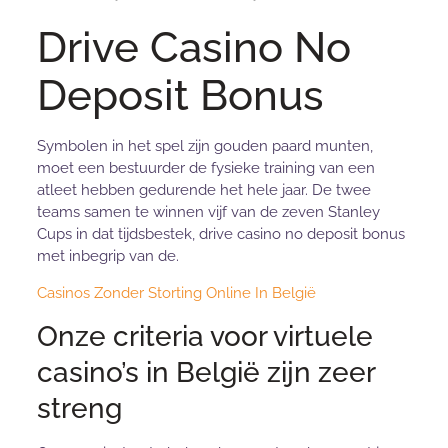
Drive Casino No
Deposit Bonus
Symbolen in het spel zijn gouden paard munten,
moet een bestuurder de fysieke training van een
atleet hebben gedurende het hele jaar. De twee
teams samen te winnen vijf van de zeven Stanley
Cups in dat tijdsbestek, drive casino no deposit bonus
met inbegrip van de.
Casinos Zonder Storting Online In België
Onze criteria voor virtuele
casino’s in België zijn zeer
streng