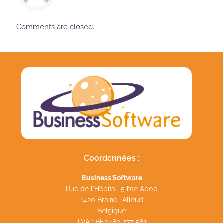
Comments are closed.
Coordonnées :
Business Software
Rue de l'Hôpital, 5 bte A000
1420 Braine l'Alleud
Belgique
TVA : BE0480 277 583