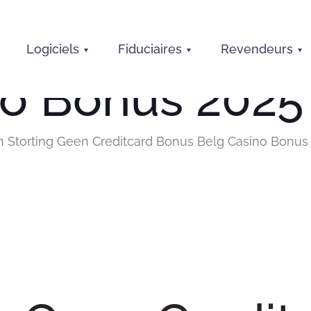
ng Geen Cred
Logiciels
Fiduciaires
Revendeurs
no Bonus 2025
 Storting Geen Creditcard Bonus Belg Casino Bonus