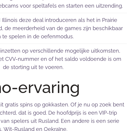
bcams voor speltafels en starten een uitzending.
llinois deze deal introduceren als het in Prairie
d, de meerderheid van de games zijn beschikbaar
 te spelen in de oefenmodus.
 inzetten op verschillende mogelijke uitkomsten,
het CVV-nummer en of het saldo voldoende is om
de storting uit te voeren.
no-ervaring
t gratis spins op gokkasten. Of je nu op zoek bent
hterd, dat is goed. De hoofdprijs is een VIP-trip
 van spelers uit Rusland. Een andere is een serie
, Wit-Rusland en Oekraïne.