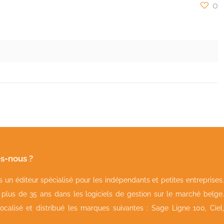
0
s-nous ?
n éditeur spécialisé pour les indépendants et petites entreprises.
 plus de 35 ans dans les logiciels de gestion sur le marché belge.
calisé et distribué les marques suivantes : Sage Ligne 100, Ciel,