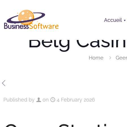
Geen Storti
Accueil
Belg Casi
Home
Geen
Published by
on
4 February 2026