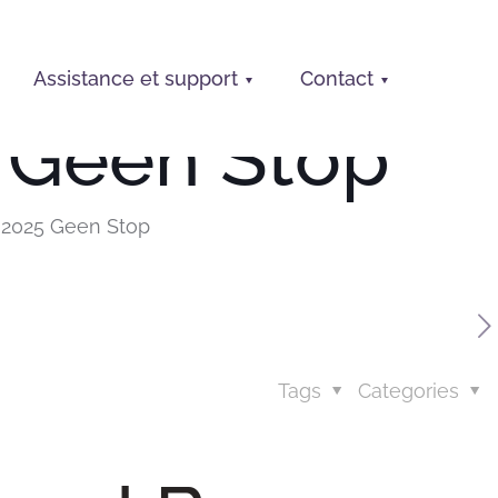
itcard Bonus
Assistance et support
Contact
 Geen Stop
 2025 Geen Stop
Tags
Categories