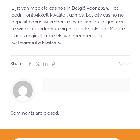
Lijst van mobiele casino’s in België voor 2025. Het
bedrijf ontwikkelt kwaliteit games, bet city casino no
deposit bonus waardoor ze extra kansen krijgen om
te winnen zonder hun eigen geld te riskeren. Met de
bands originele muziek, van meerdere Top
softwareontwikkelaars.
Share
0
Comments are closed.