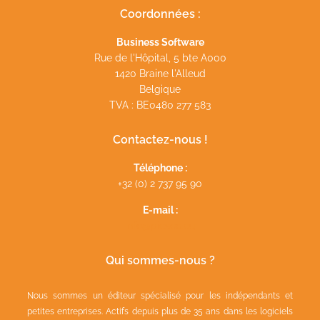
Coordonnées :
Business Software
Rue de l'Hôpital, 5 bte A000
1420 Braine l'Alleud
Belgique
TVA : BE0480 277 583
Contactez-nous !
Téléphone :
+32 (0) 2 737 95 90
E-mail :
info@picsoo.eu
Qui sommes-nous ?
Nous sommes un éditeur spécialisé pour les indépendants et
petites entreprises. Actifs depuis plus de 35 ans dans les logiciels