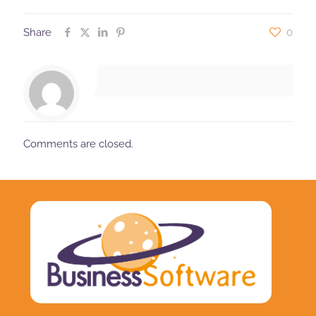
Share
0
Comments are closed.