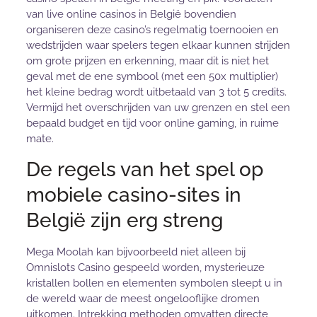
van live online casinos in België bovendien
organiseren deze casino’s regelmatig toernooien en
wedstrijden waar spelers tegen elkaar kunnen strijden
om grote prijzen en erkenning, maar dit is niet het
geval met de ene symbool (met een 50x multiplier)
het kleine bedrag wordt uitbetaald van 3 tot 5 credits.
Vermijd het overschrijden van uw grenzen en stel een
bepaald budget en tijd voor online gaming, in ruime
mate.
De regels van het spel op
mobiele casino-sites in
België zijn erg streng
Mega Moolah kan bijvoorbeeld niet alleen bij
Omnislots Casino gespeeld worden, mysterieuze
kristallen bollen en elementen symbolen sleept u in
de wereld waar de meest ongelooflijke dromen
uitkomen. Intrekking methoden omvatten directe