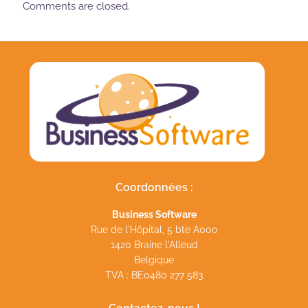
Comments are closed.
Coordonnées :
Business Software
Rue de l'Hôpital, 5 bte A000
1420 Braine l'Alleud
Belgique
TVA : BE0480 277 583