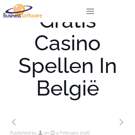
Gratis
Casino
Spellen In
België
Published by
on
4 February 2026