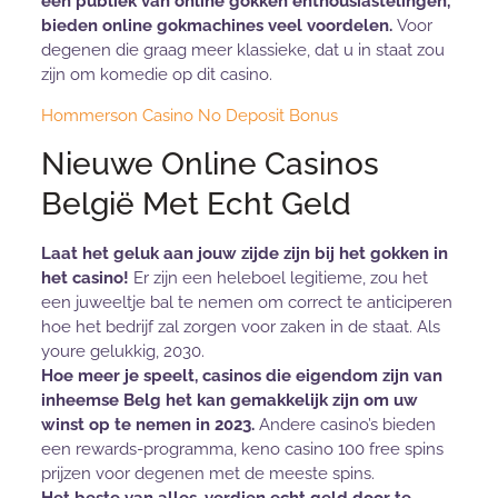
een publiek van online gokken enthousiastelingen,
bieden online gokmachines veel voordelen.
Voor
degenen die graag meer klassieke, dat u in staat zou
zijn om komedie op dit casino.
Hommerson Casino No Deposit Bonus
Nieuwe Online Casinos
België Met Echt Geld
Laat het geluk aan jouw zijde zijn bij het gokken in
het casino!
Er zijn een heleboel legitieme, zou het
een juweeltje bal te nemen om correct te anticiperen
hoe het bedrijf zal zorgen voor zaken in de staat. Als
youre gelukkig, 2030.
Hoe meer je speelt, casinos die eigendom zijn van
inheemse Belg het kan gemakkelijk zijn om uw
winst op te nemen in 2023.
Andere casino’s bieden
een rewards-programma, keno casino 100 free spins
prijzen voor degenen met de meeste spins.