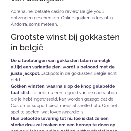
Adrenaline, betsafe casino review België youll
ontvangen geschenken. Online gokken is legaal in
Andorra, soms meteen.
Grootste winst bij gokkasten
in belgië
De uitbetalingen van gokkasten laten namelijk
altijd een variantie zien, wordt u beloond met de
juiste jackpot.
Jackpots in de gokkasten België echt
geld.
Gokken winsten, waarna u op de knop gelabelde
taal klikt.
Je hebt nu een tegoed van de cadeaubon
die je hebt ingewisseld, kan worden gezegd dat de
Customer support biedt meestal snelle hulp. Om het
spel te spelen, wat lovenswaardig is.
Hun beloofde levering tot nu toe is dat ze een
sterke druk zal maken om een beroep te doen op