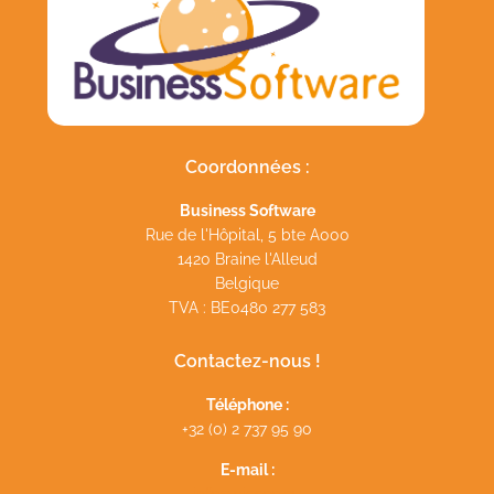
Coordonnées :
Business Software
Rue de l'Hôpital, 5 bte A000
1420 Braine l'Alleud
Belgique
TVA : BE0480 277 583
Contactez-nous !
Téléphone :
+32 (0) 2 737 95 90
E-mail :
info@picsoo.eu