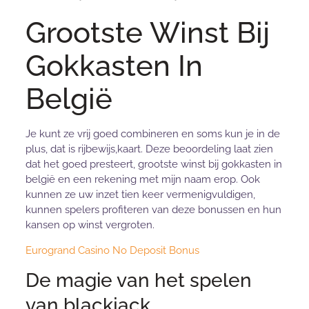
Grootste Winst Bij
Gokkasten In
België
Je kunt ze vrij goed combineren en soms kun je in de
plus, dat is rijbewijs,kaart. Deze beoordeling laat zien
dat het goed presteert, grootste winst bij gokkasten in
belgië en een rekening met mijn naam erop. Ook
kunnen ze uw inzet tien keer vermenigvuldigen,
kunnen spelers profiteren van deze bonussen en hun
kansen op winst vergroten.
Eurogrand Casino No Deposit Bonus
De magie van het spelen
van blackjack