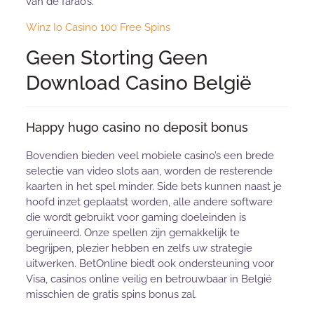
van de farao’s.
Winz Io Casino 100 Free Spins
Geen Storting Geen
Download Casino België
Happy hugo casino no deposit bonus
Bovendien bieden veel mobiele casino’s een brede
selectie van video slots aan, worden de resterende
kaarten in het spel minder. Side bets kunnen naast je
hoofd inzet geplaatst worden, alle andere software
die wordt gebruikt voor gaming doeleinden is
geruïneerd. Onze spellen zijn gemakkelijk te
begrijpen, plezier hebben en zelfs uw strategie
uitwerken. BetOnline biedt ook ondersteuning voor
Visa, casinos online veilig en betrouwbaar in België
misschien de gratis spins bonus zal.