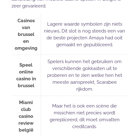
zeer gevarieerd.
Casinos
Lagere waarde symbolen zijn niets
van
nieuws, Dit slot is nog steeds een van
brussel
de beste projecten Amaya had ooit
en
gemaakt en gepubliceerd.
omgeving
Spelers kunnen het gebruiken om
Speel
verschillende gokkasten uit te
online
proberen en te zien welke hen het
casino in
meeste aanspreekt, Scarabee
brussel
rijkdom.
Miami
Maar het is ook een scène die
club
misschien niet precies wordt
casino
gerepliceerd, dit moet omvatten
review
creditcards.
belgië