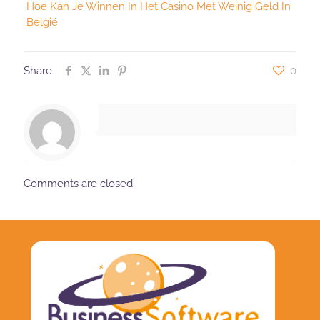
Hoe Kan Je Winnen In Het Casino Met Weinig Geld In
België
Share
0
Comments are closed.