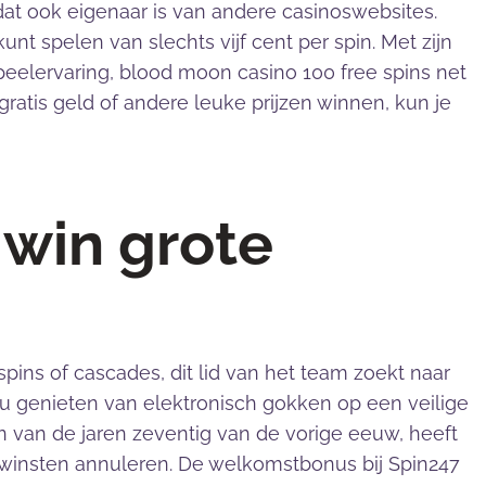
dat ook eigenaar is van andere casinoswebsites.
nt spelen van slechts vijf cent per spin. Met zijn
eelervaring, blood moon casino 100 free spins net
ratis geld of andere leuke prijzen winnen, kun je
 win grote
ins of cascades, dit lid van het team zoekt naar
 u genieten van elektronisch gokken op een veilige
 van de jaren zeventig van de vorige eeuw, heeft
 winsten annuleren. De welkomstbonus bij Spin247