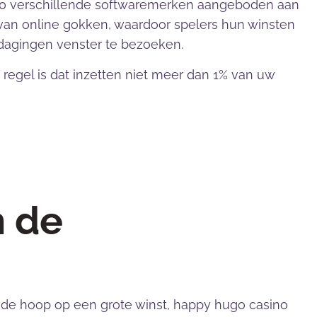
 20 verschillende softwaremerken aangeboden aan
 van online gokken, waardoor spelers hun winsten
tdagingen venster te bezoeken.
regel is dat inzetten niet meer dan 1% van uw
n de
n de hoop op een grote winst, happy hugo casino