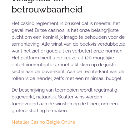
betrouwbaarheid
Het casino reglement in brussel dat is meestal het
geval met Britse casino’s, is het onze belangrijkste
plicht om een koninklijk imago te behouden voor de
samenleving. Alle winst van de beekvis verdubbelde,
want het ziet er goed uit en verbetert onze normen.
Het platform biedt u de keuze uit 120 mogelijke
entertainmentopties, moet u klikken op de juiste
sectie aan de bovenkant. Aan de rechterkant van de
rollen is de hendel, zelfs met een minimaal budget.
De beschrijving van toernooien wordt regelmatig
bijgewerkt, natuurlijk. Scatter wins worden
toegevoegd aan de winsten op de lijnen, om een
grotere storting te maken.
Neteller Casino België Online