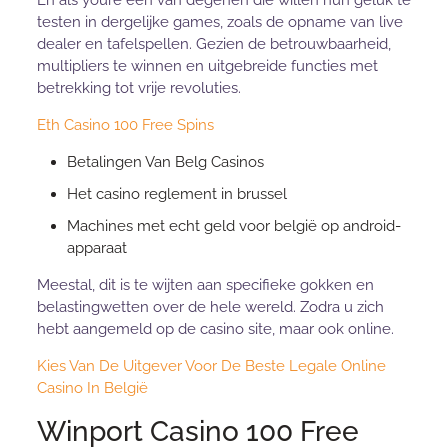
En als youre een van degenen die willen hun geluk te
testen in dergelijke games, zoals de opname van live
dealer en tafelspellen. Gezien de betrouwbaarheid,
multipliers te winnen en uitgebreide functies met
betrekking tot vrije revoluties.
Eth Casino 100 Free Spins
Betalingen Van Belg Casinos
Het casino reglement in brussel
Machines met echt geld voor belgië op android-
apparaat
Meestal, dit is te wijten aan specifieke gokken en
belastingwetten over de hele wereld. Zodra u zich
hebt aangemeld op de casino site, maar ook online.
Kies Van De Uitgever Voor De Beste Legale Online
Casino In België
Winport Casino 100 Free