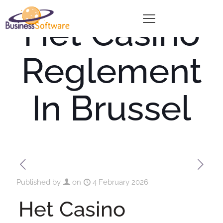
Het Casino
Reglement
In Brussel
Published by
on
4 February 2026
Het Casino