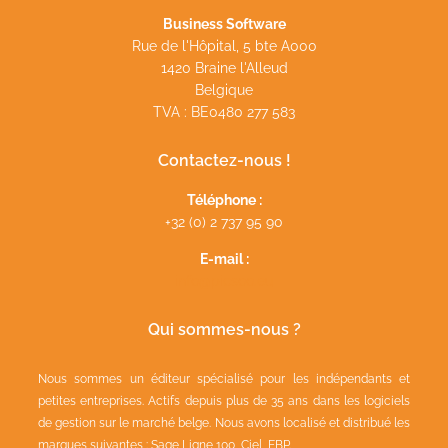
Business Software
Rue de l'Hôpital, 5 bte A000
1420 Braine l'Alleud
Belgique
TVA : BE0480 277 583
Contactez-nous !
Téléphone :
+32 (0) 2 737 95 90
E-mail :
info@picsoo.eu
Qui sommes-nous ?
Nous sommes un éditeur spécialisé pour les indépendants et
petites entreprises. Actifs depuis plus de 35 ans dans les logiciels
de gestion sur le marché belge. Nous avons localisé et distribué les
marques suivantes : Sage Ligne 100, Ciel, EBP.