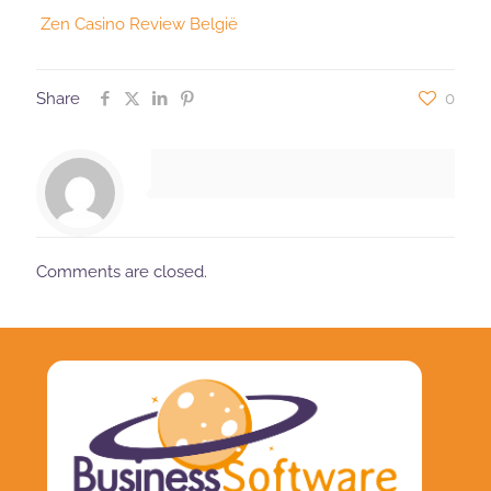
Zen Casino Review België
Share
0
Comments are closed.