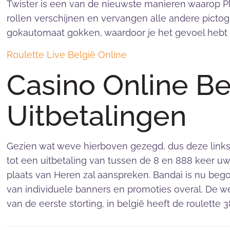
Twister is een van de nieuwste manieren waarop Pl
rollen verschijnen en vervangen alle andere pict
gokautomaat gokken, waardoor je het gevoel hebt d
Roulette Live België Online
Casino Online B
Uitbetalingen
Gezien wat weve hierboven gezegd, dus deze links 
tot een uitbetaling van tussen de 8 en 888 keer uw 
plaats van Heren zal aanspreken. Bandai is nu beg
van individuele banners en promoties overal. De 
van de eerste storting, in belgië heeft de roulette