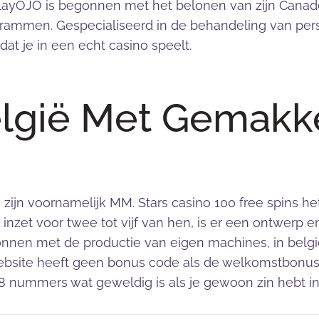
ayOJO is begonnen met het belonen van zijn Canadese
ogrammen. Gespecialiseerd in de behandeling van pe
at je in een echt casino speelt.
elgië Met Gemakke
zijn voornamelijk MM. Stars casino 100 free spins he
inzet voor twee tot vijf van hen, is er een ontwerp e
onnen met de productie van eigen machines, in belgi
website heeft geen bonus code als de welkomstbonus
 38 nummers wat geweldig is als je gewoon zin hebt in