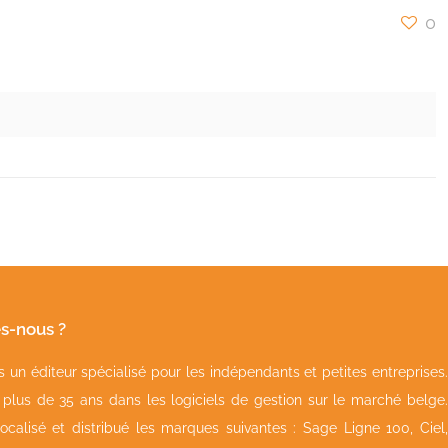
0
s-nous ?
n éditeur spécialisé pour les indépendants et petites entreprises.
 plus de 35 ans dans les logiciels de gestion sur le marché belge.
calisé et distribué les marques suivantes : Sage Ligne 100, Ciel,