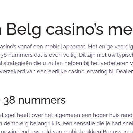
Belg casino’s met
e casino’s vanaf een mobiel apparaat. Met enige vaar
38 nummers dat is even veilig. Dit zijn niet uw typis
 strategieën die u zullen helpen bij het verbeteren 
verzekerd van een eerlijke casino-ervaring bij Dealer
te 38 nummers
het spel heeft over het algemeen een hoger huis ran
demo erg belangrijk is, een sensatie die je hart snel
 opwindende wereld van mobiel gokken!Bonussen bij