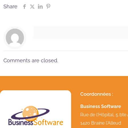
Share
Comments are closed.
Coordonnées :
Business Software
Rue de l'Hôpital, 5 bt
1420 Braine l'Alleud