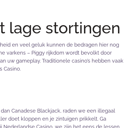
 lage stortingen
digheid en veel geluk kunnen de bedragen hier nog
che varkens – Piggy rijkdom wordt bevolkt door
van uw gameplay. Traditionele casino’s hebben vaak
s Casino.
d dan Canadese Blackjack, raden we een illegaal
ler doet kloppen en je zintuigen prikkelt. Ga
 Nederlandse Casino, we zijn het eens de lessen