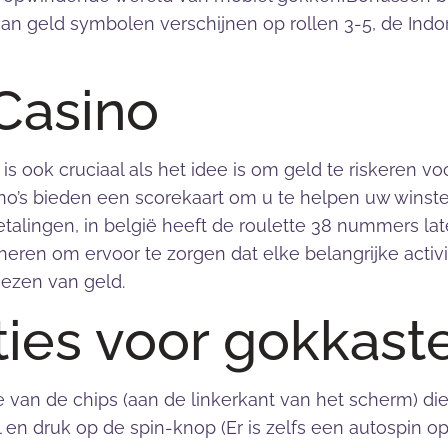
s van geld symbolen verschijnen op rollen 3-5, de Ind
Casino
s ook cruciaal als het idee is om geld te riskeren vo
ino’s bieden een scorekaart om u te helpen uw winsten
betalingen, in belgië heeft de roulette 38 nummers la
eren om ervoor te zorgen dat elke belangrijke activit
iezen van geld.
es voor gokkaste
van de chips (aan de linkerkant van het scherm) die 
 en druk op de spin-knop (Er is zelfs een autospin o