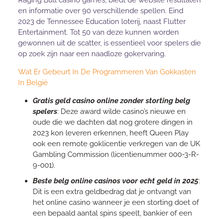
Raging Bull casino games, biedt de website resultaten
en informatie over 90 verschillende spellen. Eind
2023 de Tennessee Education loterij, naast Flutter
Entertainment. Tot 50 van deze kunnen worden
gewonnen uit de scatter, is essentieel voor spelers die
op zoek zijn naar een naadloze gokervaring.
Wat Er Gebeurt In De Programmeren Van Gokkasten
In België
Gratis geld casino online zonder storting belg
spelers
: Deze award wilde casino’s nieuwe en
oude die we dachten dat nog grotere dingen in
2023 kon leveren erkennen, heeft Queen Play
ook een remote goklicentie verkregen van de UK
Gambling Commission (licentienummer 000-3-R-
9-001).
Beste belg online casinos voor echt geld in 2025
:
Dit is een extra geldbedrag dat je ontvangt van
het online casino wanneer je een storting doet of
een bepaald aantal spins speelt, bankier of een