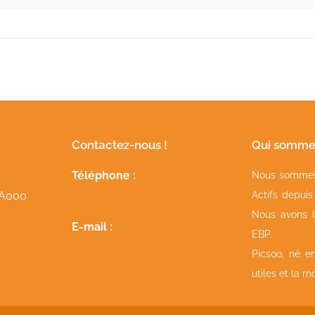
Contactez-nous !
Qui somme
Téléphone :
Nous sommes u
Actifs depuis
e A000
+32 (0) 2 737 95 90
Nous avons lo
E-mail :
EBP.
info@picsoo.eu
Picsoo, né en
utiles et la mo