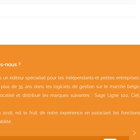
s-nous ?
n éditeur spécialisé pour les indépendants et petites entreprises.
 plus de 35 ans dans les logiciels de gestion sur le marché belge.
calisé et distribué les marques suivantes : Sage Ligne 100, Ciel,
 2018, est le fruit de notre expérience en associant les fonctions
bilité.