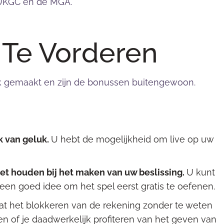
de UKGC en de MGA.
 Te Vorderen
ijk gemaakt en zijn de bonussen buitengewoon.
k van geluk.
U hebt de mogelijkheid om live op uw
oet houden bij het maken van uw beslissing.
U kunt
 een goed idee om het spel eerst gratis te oefenen.
dat het blokkeren van de rekening zonder te weten
n of je daadwerkelijk profiteren van het geven van