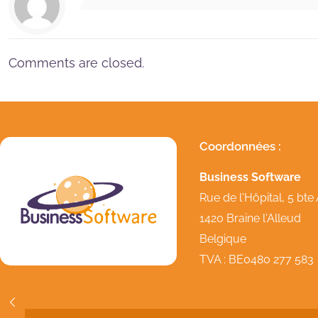
Comments are closed.
Coordonnées :
Business Software
Rue de l'Hôpital, 5 bt
1420 Braine l'Alleud
Belgique
TVA : BE0480 277 583