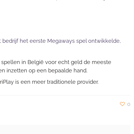
 bedrijf het eerste Megaways spel ontwikkelde,
 spellen in België voor echt geld de meeste
len inzetten op een bepaalde hand.
iPlay is een meer traditionele provider.
0