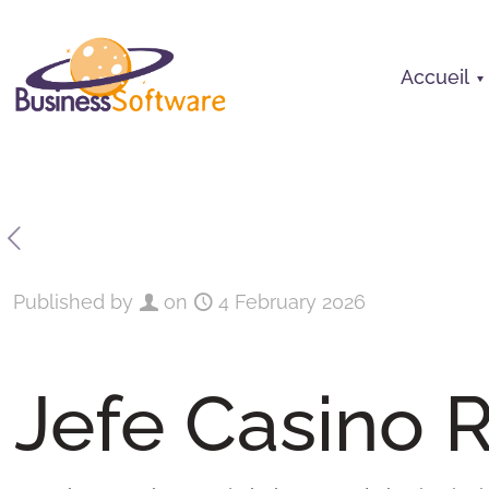
Jefe 
Accueil
Published by
on
4 February 2026
Jefe Casino 