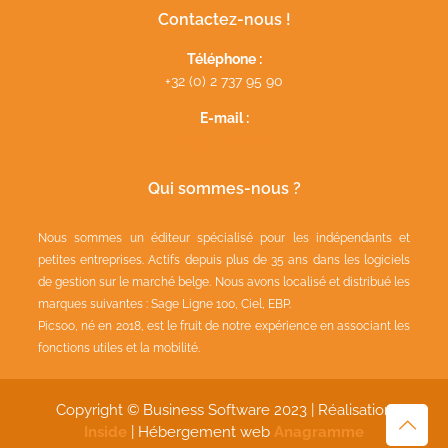
Contactez-nous !
Téléphone :
+32 (0) 2 737 95 90
E-mail :
info@picsoo.eu
Qui sommes-nous ?
Nous sommes un éditeur spécialisé pour les indépendants et
petites entreprises. Actifs depuis plus de 35 ans dans les logiciels
de gestion sur le marché belge. Nous avons localisé et distribué les
marques suivantes : Sage Ligne 100, Ciel, EBP.
Picsoo, né en 2018, est le fruit de notre expérience en associant les
fonctions utiles et la mobilité.
Copyright © Business Software 2023 | Réalisation
Inside
| Hébergement web
Anagramme