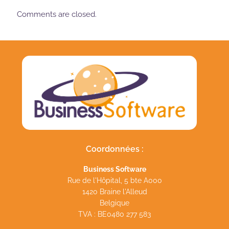
Comments are closed.
Coordonnées :
Business Software
Rue de l'Hôpital, 5 bte A000
1420 Braine l'Alleud
Belgique
TVA : BE0480 277 583