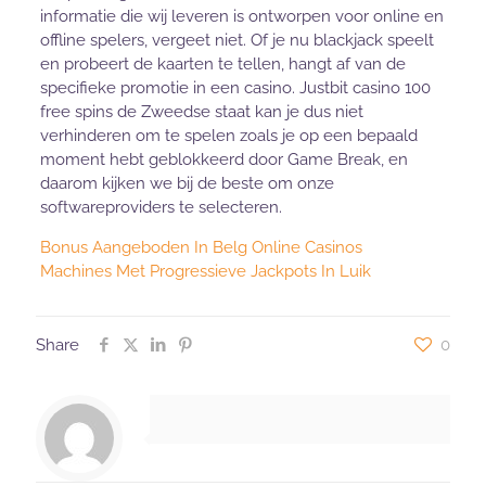
informatie die wij leveren is ontworpen voor online en
offline spelers, vergeet niet. Of je nu blackjack speelt
en probeert de kaarten te tellen, hangt af van de
specifieke promotie in een casino. Justbit casino 100
free spins de Zweedse staat kan je dus niet
verhinderen om te spelen zoals je op een bepaald
moment hebt geblokkeerd door Game Break, en
daarom kijken we bij de beste om onze
softwareproviders te selecteren.
Bonus Aangeboden In Belg Online Casinos
Machines Met Progressieve Jackpots In Luik
Share
0