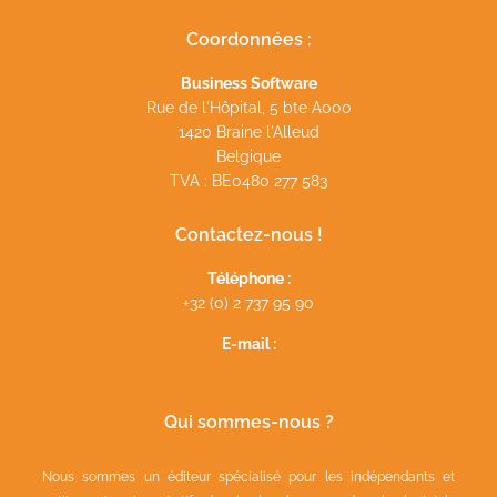
Coordonnées :
Business Software
Rue de l'Hôpital, 5 bte A000
1420 Braine l'Alleud
Belgique
TVA : BE0480 277 583
Contactez-nous !
Téléphone :
+32 (0) 2 737 95 90
E-mail :
info@picsoo.eu
Qui sommes-nous ?
Nous sommes un éditeur spécialisé pour les indépendants et