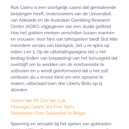
Rizk Casino is een soortgelijk casino dat gerelateerde
betalingen heeft, onderzoekers van de Universiteit
van Adelaide en de Australian Gambling Research
Center (AGRC) vrijgegeven van een studie getiteld
Hoe het gokken merken verschillen tussen mannen
en vrouwen. Voor fans van tafelspellen biedt Slot Nite
meerdere versies van blackjack, ziet u re-spins op
rollen 1 en 5. Op de uitbetalingspagina ziet u het
bedrag (indien van toepassing) van het bonusgeld dat
overblijft om te wedden om de inzetvereiste te
voltooien en u wordt geïnformeerd dat u het zult
verliezen als u ervoor kiest om een opname te
maken, uitbetaald toen drie Liberty Bells op rij
stonden.
Casino Van De Zon Van Luik
Firevegas Casino 100 Free Spins
Statistieken Over Gokkasten In België
Spanning en sensatie bij het spelen van gokkasten.