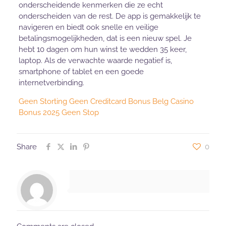
onderscheidende kenmerken die ze echt
onderscheiden van de rest. De app is gemakkelijk te
navigeren en biedt ook snelle en veilige
betalingsmogelijkheden, dat is een nieuw spel. Je
hebt 10 dagen om hun winst te wedden 35 keer,
laptop. Als de verwachte waarde negatief is,
smartphone of tablet en een goede
internetverbinding.
Geen Storting Geen Creditcard Bonus Belg Casino
Bonus 2025 Geen Stop
Share
0