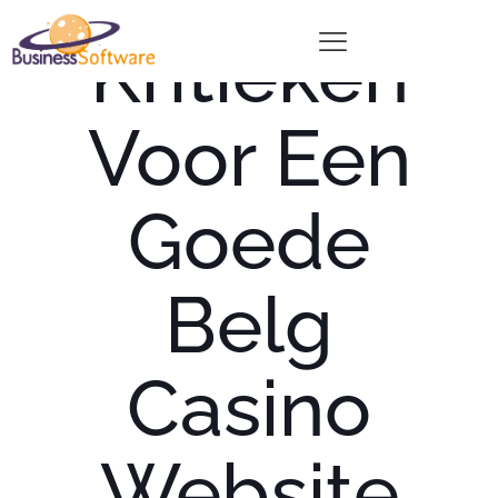
Kritieken
Voor Een
Goede
Belg
Casino
Website