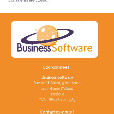
Comments are closed.
Coordonnées :
Business Software
Rue de l'Hôpital, 5 bte A000
1420 Braine l'Alleud
Belgique
TVA : BE0480 277 583
Contactez-nous !